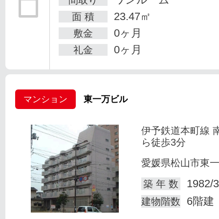
23.47㎡
面 積
0ヶ月
敷金
0ヶ月
礼金
マンション
東一万ビル
伊予鉄道本町線 
ら徒歩3分
愛媛県松山市東
1982/3
築 年 数
6階建
建物階数