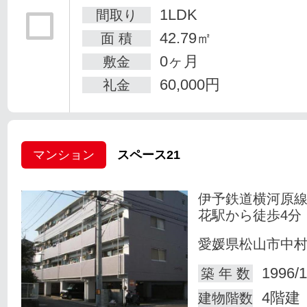
1LDK
間取り
42.79㎡
面 積
0ヶ月
敷金
60,000円
礼金
マンション
スペース21
伊予鉄道横河原線
花駅から徒歩4分
愛媛県松山市中
1996/1
築 年 数
4階建
建物階数