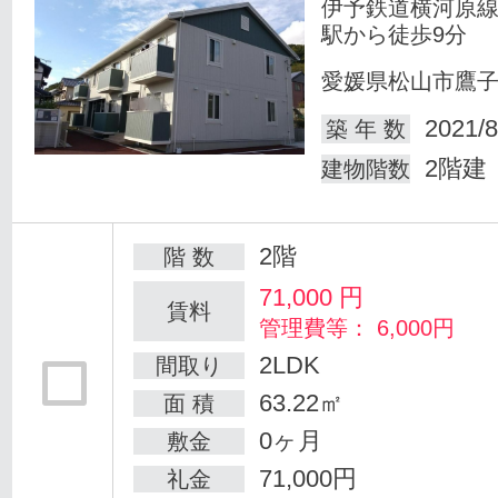
伊予鉄道横河原線
駅から徒歩9分
愛媛県松山市鷹
2021/8
築 年 数
2階建
建物階数
2階
階 数
71,000
円
賃料
管理費等： 6,000円
2LDK
間取り
63.22㎡
面 積
0ヶ月
敷金
71,000円
礼金