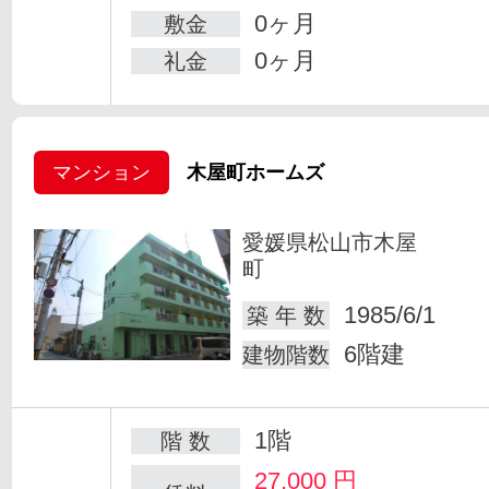
0ヶ月
敷金
0ヶ月
礼金
マンション
木屋町ホームズ
愛媛県松山市木屋
町
1985/6/1
築 年 数
6階建
建物階数
1階
階 数
27,000
円