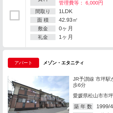
管理費等： 6,000円
1LDK
間取り
42.93㎡
面 積
0ヶ月
敷金
1ヶ月
礼金
アパート
メゾン・エタニティ
JR予讃線 市坪駅
歩6分
愛媛県松山市市
1999/4
築 年 数