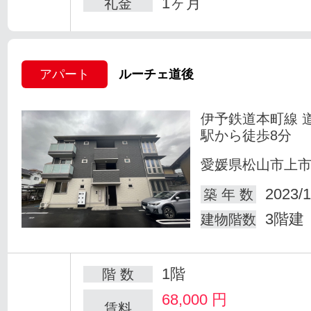
1ヶ月
礼金
アパート
ルーチェ道後
伊予鉄道本町線 
駅から徒歩8分
愛媛県松山市上
2023/1
築 年 数
3階建
建物階数
1階
階 数
68,000
円
賃料