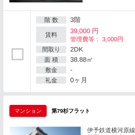
3階
階 数
39,000
円
賃料
管理費等： 3,000円
2DK
間取り
38.88㎡
面 積
-
敷金
0ヶ月
礼金
マンション
第79杉フラット
伊予鉄道横河原線