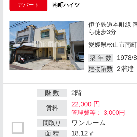
アパート
南町ハイツ
伊予鉄道本町線 
ら徒歩3分
愛媛県松山市南
1978/8
築 年 数
2階建
建物階数
2階
階 数
22,000
円
賃料
管理費等： 3,000円
ワンルーム
間取り
18.12㎡
面 積