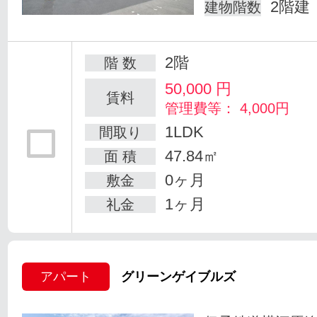
2階建
建物階数
2階
階 数
50,000
円
賃料
管理費等： 4,000円
1LDK
間取り
47.84㎡
面 積
0ヶ月
敷金
1ヶ月
礼金
アパート
グリーンゲイブルズ