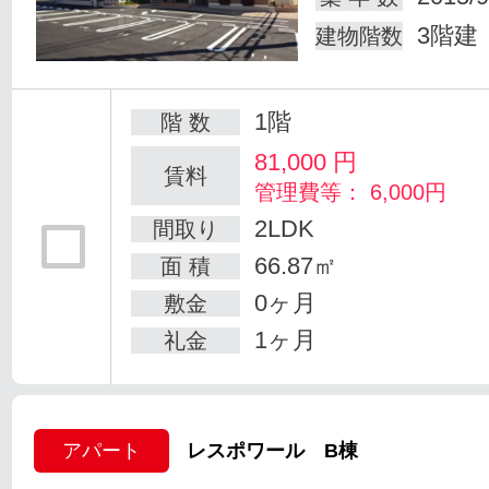
3階建
建物階数
1階
階 数
81,000
円
賃料
管理費等： 6,000円
2LDK
間取り
66.87㎡
面 積
0ヶ月
敷金
1ヶ月
礼金
アパート
レスポワール B棟