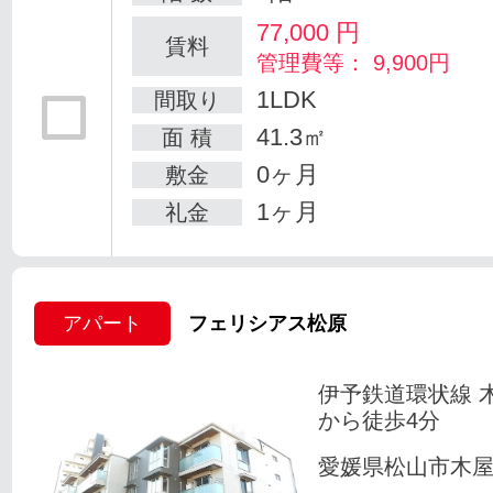
77,000
円
賃料
管理費等： 9,900円
1LDK
間取り
41.3㎡
面 積
0ヶ月
敷金
1ヶ月
礼金
アパート
フェリシアス松原
伊予鉄道環状線 
から徒歩4分
愛媛県松山市木