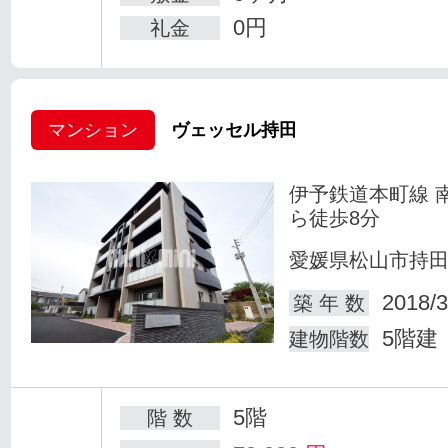
0円
礼金
マンション
ヴェッセル持田
伊予鉄道本町線 
ら徒歩8分
愛媛県松山市持
2018/3
築 年 数
5階建
建物階数
5階
階 数