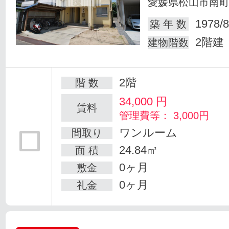
愛媛県松山市南
1978/8
築 年 数
2階建
建物階数
2階
階 数
34,000
円
賃料
管理費等： 3,000円
ワンルーム
間取り
24.84㎡
面 積
0ヶ月
敷金
0ヶ月
礼金