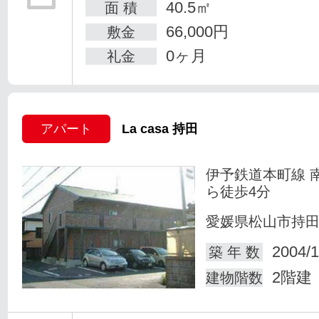
40.5㎡
面 積
66,000円
敷金
0ヶ月
礼金
アパート
La casa 持田
伊予鉄道本町線 
ら徒歩4分
愛媛県松山市持
2004/1
築 年 数
2階建
建物階数