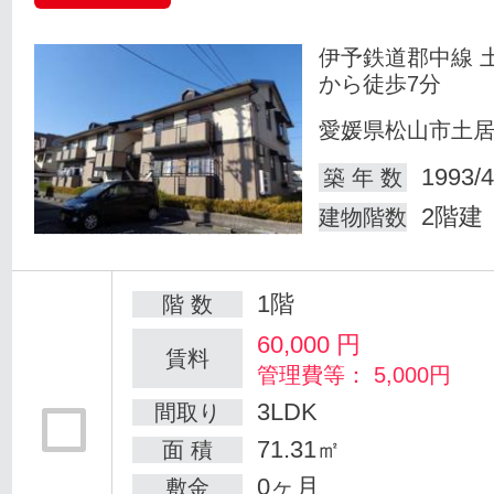
伊予鉄道郡中線 
から徒歩7分
愛媛県松山市土
1993/4
築 年 数
2階建
建物階数
1階
階 数
60,000
円
賃料
管理費等： 5,000円
3LDK
間取り
71.31㎡
面 積
0ヶ月
敷金