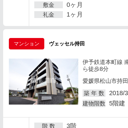
0ヶ月
敷金
1ヶ月
礼金
マンション
ヴェッセル持田
伊予鉄道本町線 
ら徒歩8分
愛媛県松山市持
2018/3
築 年 数
5階建
建物階数
3階
階 数