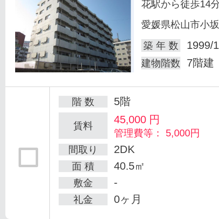
花駅から徒歩14
愛媛県松山市小
1999/1
築 年 数
7階建
建物階数
5階
階 数
45,000
円
賃料
管理費等： 5,000円
2DK
間取り
40.5㎡
面 積
-
敷金
0ヶ月
礼金