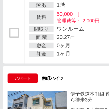
1階
階 数
50,000
円
賃料
管理費等： 2,000円
ワンルーム
間取り
30.27㎡
面 積
0ヶ月
敷金
1ヶ月
礼金
アパート
南町ハイツ
伊予鉄道本町線 
ら徒歩3分