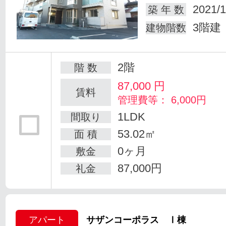
2021/1
築 年 数
3階建
建物階数
2階
階 数
87,000
円
賃料
管理費等： 6,000円
1LDK
間取り
53.02㎡
面 積
0ヶ月
敷金
87,000円
礼金
アパート
サザンコーポラス Ⅰ棟