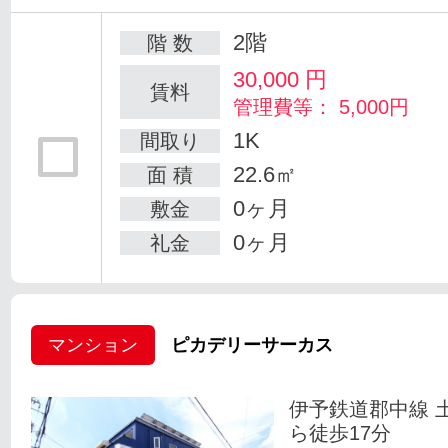
2階
階 数
30,000
円
賃料
管理費等： 5,000円
1K
間取り
22.6㎡
面 積
0ヶ月
敷金
0ヶ月
礼金
マンション
ピカデリーサーカス
伊予鉄道郡中線 
ら徒歩17分