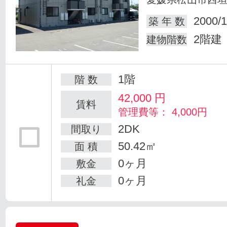
2000/1
築 年 数
2階建
建物階数
1階
階 数
42,000
円
賃料
管理費等： 4,000円
2DK
間取り
50.42㎡
面 積
0ヶ月
敷金
0ヶ月
礼金