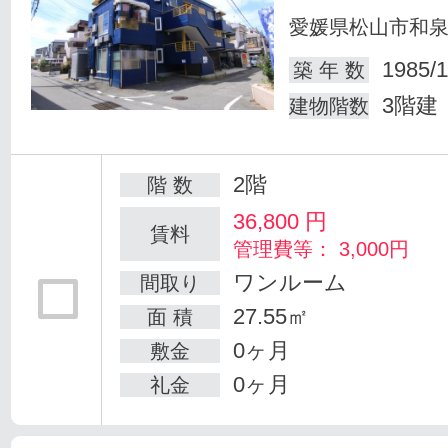
愛媛県松山市和
1985/1
築 年 数
3階建
建物階数
2階
階 数
36,800
円
賃料
管理費等： 3,000円
ワンルーム
間取り
27.55㎡
面 積
0ヶ月
敷金
0ヶ月
礼金