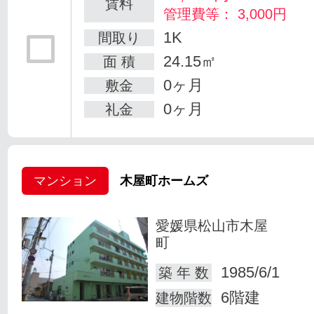
賃料
管理費等： 3,000円
1K
間取り
24.15㎡
面 積
0ヶ月
敷金
0ヶ月
礼金
マンション
木屋町ホームズ
愛媛県松山市木屋
町
1985/6/1
築 年 数
6階建
建物階数