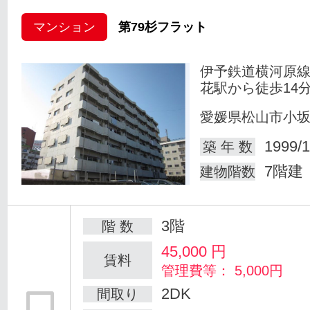
マンション
第79杉フラット
伊予鉄道横河原線
花駅から徒歩14
愛媛県松山市小
1999/1
築 年 数
7階建
建物階数
3階
階 数
45,000
円
賃料
管理費等： 5,000円
2DK
間取り