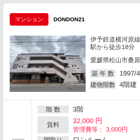
マンション
DONDON21
伊予鉄道横河原線
駅から徒歩18分
愛媛県松山市桑
1997/4
築 年 数
4階建
建物階数
3階
階 数
32,000
円
賃料
管理費等： 3,000円
ワンルーム
間取り