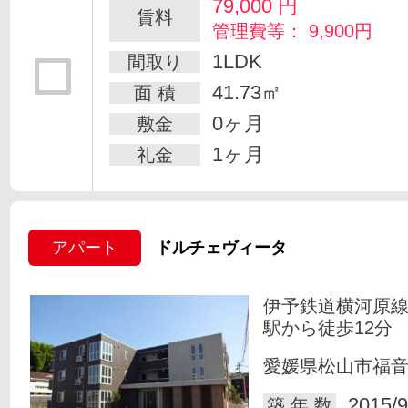
79,000
円
賃料
管理費等： 9,900円
1LDK
間取り
41.73㎡
面 積
0ヶ月
敷金
1ヶ月
礼金
アパート
ドルチェヴィータ
伊予鉄道横河原線
駅から徒歩12分
愛媛県松山市福
2015/9
築 年 数