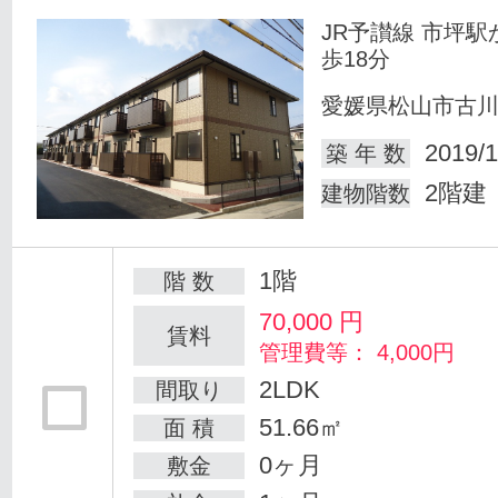
JR予讃線 市坪駅
歩18分
愛媛県松山市古
2019/1
築 年 数
2階建
建物階数
1階
階 数
70,000
円
賃料
管理費等： 4,000円
2LDK
間取り
51.66㎡
面 積
0ヶ月
敷金