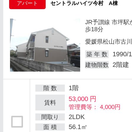
アパート
セントラルハイツ今村 A棟
JR予讃線 市坪駅
歩18分
愛媛県松山市古
1990/1
築 年 数
2階建
建物階数
1階
階 数
53,000
円
賃料
管理費等： 4,000円
2LDK
間取り
56.1㎡
面 積