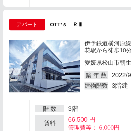
アパート
OTT’ｓ ＲⅢ
伊予鉄道横河原線
花駅から徒歩10
愛媛県松山市朝
2022/9
築 年 数
3階建
建物階数
3階
階 数
66,500
円
賃料
管理費等： 6,000円