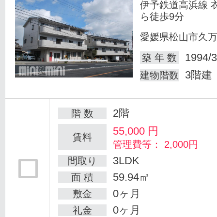
伊予鉄道高浜線 
ら徒歩9分
愛媛県松山市久
1994/3
築 年 数
3階建
建物階数
2階
階 数
55,000
円
賃料
管理費等： 2,000円
3LDK
間取り
59.94㎡
面 積
0ヶ月
敷金
0ヶ月
礼金