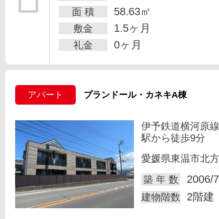
58.63㎡
面 積
1.5ヶ月
敷金
0ヶ月
礼金
アパート
プランドール・カネキA棟
伊予鉄道横河原線
駅から徒歩9分
愛媛県東温市北
2006/7
築 年 数
2階建
建物階数