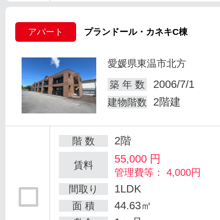
アパート
プランドール・カネキC棟
愛媛県東温市北方
2006/7/1
築 年 数
2階建
建物階数
2階
階 数
55,000
円
賃料
管理費等： 4,000円
1LDK
間取り
44.63㎡
面 積