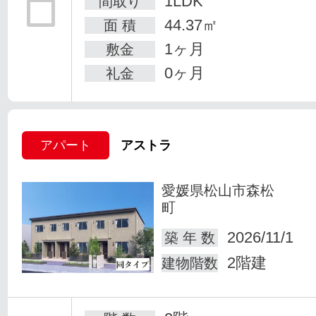
1LDK
間取り
44.37㎡
面 積
1ヶ月
敷金
0ヶ月
礼金
アパート
アストラ
愛媛県松山市森松
町
2026/11/1
築 年 数
2階建
建物階数