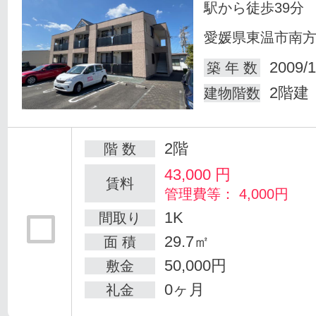
駅から徒歩39分
愛媛県東温市南
2009/1
築 年 数
2階建
建物階数
2階
階 数
43,000
円
賃料
管理費等： 4,000円
1K
間取り
29.7㎡
面 積
50,000円
敷金
0ヶ月
礼金