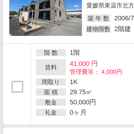
愛媛県東温市北
2006/7
築 年 数
2階建
建物階数
1階
階 数
41,000
円
賃料
管理費等： 4,000円
1K
間取り
29.75㎡
面 積
50,000円
敷金
0ヶ月
礼金