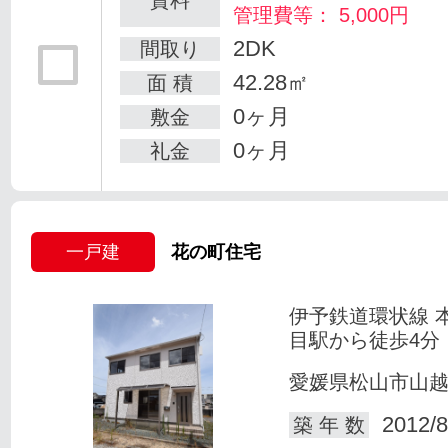
管理費等： 5,000円
2DK
間取り
42.28㎡
面 積
0ヶ月
敷金
0ヶ月
礼金
一戸建
花の町住宅
伊予鉄道環状線 
目駅から徒歩4分
愛媛県松山市山
2012/8
築 年 数