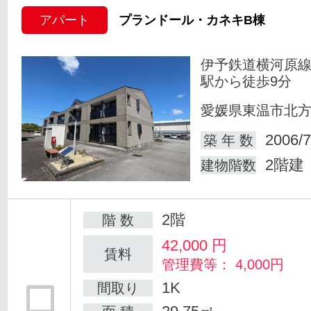
アパート
プランドール・カネキB棟
伊予鉄道横河原線
駅から徒歩9分
愛媛県東温市北
2006/7
築 年 数
2階建
建物階数
2階
階 数
42,000
円
賃料
管理費等： 4,000円
1K
間取り