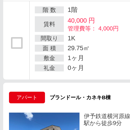
1階
階 数
40,000
円
賃料
管理費等： 4,000円
1K
間取り
29.75㎡
面 積
1ヶ月
敷金
0ヶ月
礼金
アパート
プランドール・カネキB棟
伊予鉄道横河原線
駅から徒歩9分