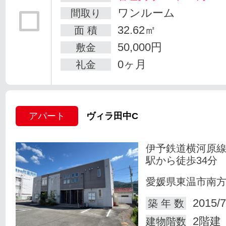
ワンルーム
間取り
32.62㎡
面 積
50,000円
敷金
0ヶ月
礼金
アパート
ヴィラ田中C
伊予鉄道横河原線
駅から徒歩34分
愛媛県東温市南
2015/7
築 年 数
2階建
建物階数