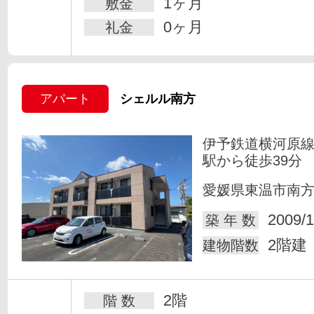
1ヶ月
敷金
0ヶ月
礼金
アパート
シェルル南方
伊予鉄道横河原線
駅から徒歩39分
愛媛県東温市南
2009/1
築 年 数
2階建
建物階数
2階
階 数