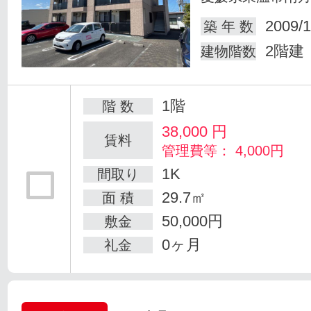
2009/1
築 年 数
2階建
建物階数
1階
階 数
38,000
円
賃料
管理費等： 4,000円
1K
間取り
29.7㎡
面 積
50,000円
敷金
0ヶ月
礼金