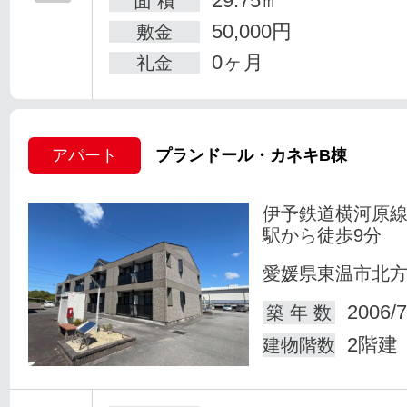
29.75㎡
面 積
50,000円
敷金
0ヶ月
礼金
アパート
プランドール・カネキB棟
伊予鉄道横河原線
駅から徒歩9分
愛媛県東温市北
2006/7
築 年 数
2階建
建物階数