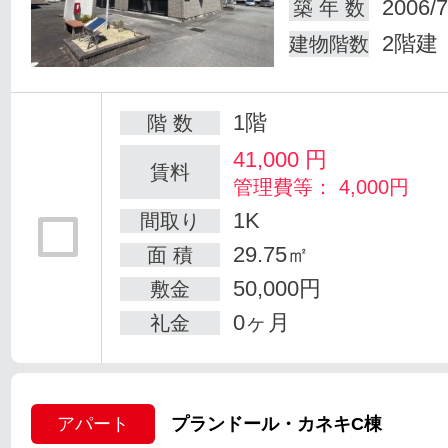
2006/7
築 年 数
2階建
建物階数
1階
階 数
41,000
円
賃料
管理費等： 4,000円
1K
間取り
29.75㎡
面 積
50,000円
敷金
0ヶ月
礼金
アパート
プランドール・カネキC棟