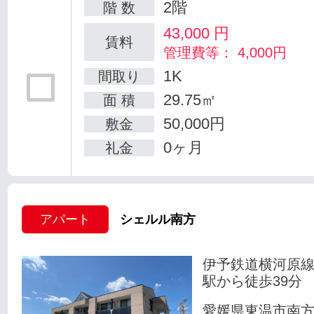
2階
階 数
43,000
円
賃料
管理費等： 4,000円
1K
間取り
29.75㎡
面 積
50,000円
敷金
0ヶ月
礼金
アパート
シェルル南方
伊予鉄道横河原線
駅から徒歩39分
愛媛県東温市南