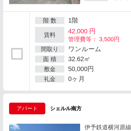
1階
階 数
42,000
円
賃料
管理費等： 3,500円
ワンルーム
間取り
32.62㎡
面 積
50,000円
敷金
0ヶ月
礼金
アパート
シェルル南方
伊予鉄道横河原線