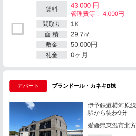
43,000
円
賃料
管理費等： 4,000円
1K
間取り
29.7㎡
面 積
50,000円
敷金
0ヶ月
礼金
アパート
プランドール・カネキB棟
伊予鉄道横河原線
駅から徒歩9分
愛媛県東温市北