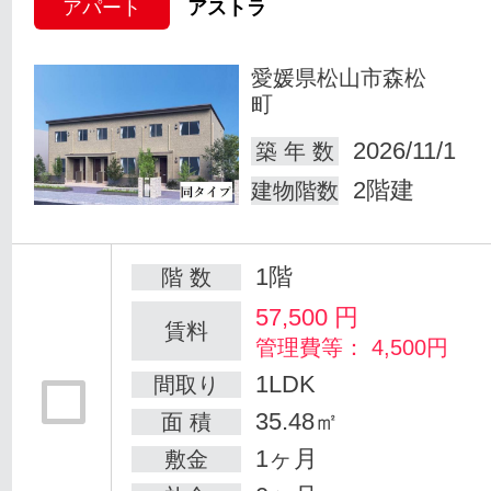
アパート
アストラ
愛媛県松山市森松
町
2026/11/1
築 年 数
2階建
建物階数
1階
階 数
57,500
円
賃料
管理費等： 4,500円
1LDK
間取り
35.48㎡
面 積
1ヶ月
敷金