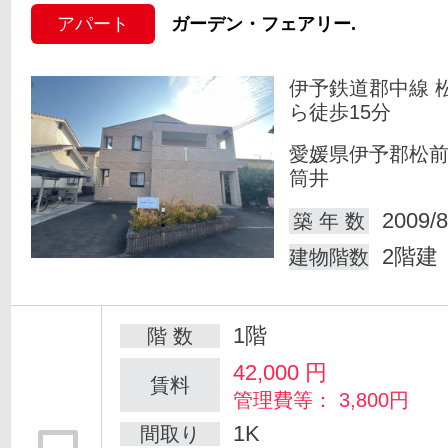
アパート
ガーデン・フェアリー.
伊予鉄道郡中線 
ら徒歩15分
愛媛県伊予郡松
筒井
2009/8
築 年 数
2階建
建物階数
1階
階 数
42,000
円
賃料
管理費等： 3,800円
1K
間取り