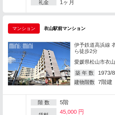
1ヶ月
礼金
マンション
衣山駅前マンション
伊予鉄道高浜線 
ら徒歩2分
愛媛県松山市衣
1973/8
築 年 数
7階建
建物階数
5階
階 数
45,000
円
賃料