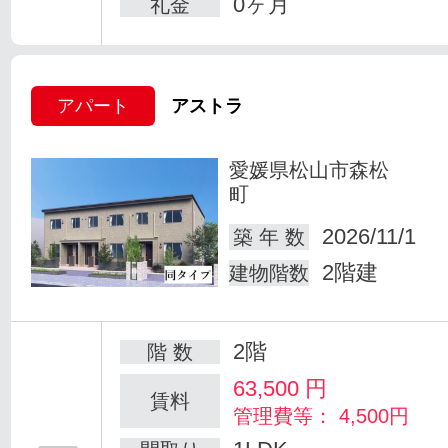
0ヶ月
礼金
アパート
アストラ
愛媛県松山市森松
町
2026/11/1
築 年 数
2階建
建物階数
2階
階 数
63,500
円
賃料
管理費等： 4,500円