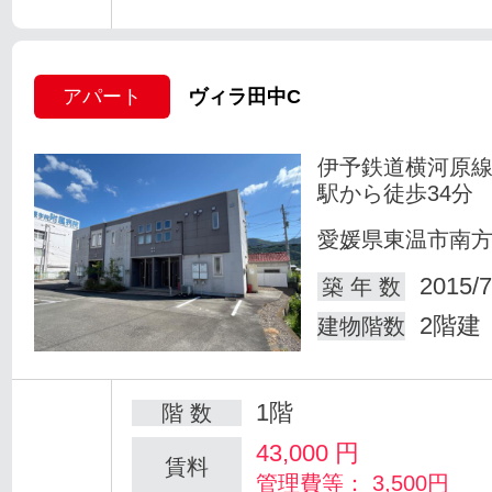
アパート
ヴィラ田中C
伊予鉄道横河原線
駅から徒歩34分
愛媛県東温市南
2015/7
築 年 数
2階建
建物階数
1階
階 数
43,000
円
賃料
管理費等： 3,500円