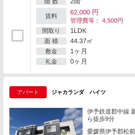
2階
階 数
62,000
円
賃料
管理費等： 4,500円
1LDK
間取り
44.37㎡
面 積
1ヶ月
敷金
0ヶ月
礼金
アパート
ジャカランダ ハイツ
伊予鉄道郡中線 
ら徒歩9分
愛媛県伊予郡松