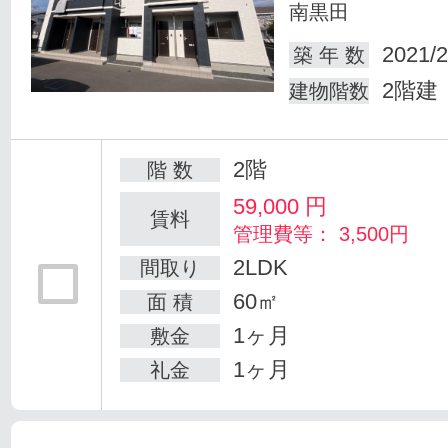
南黒田
2021/2
築 年 数
2階建
建物階数
2階
階 数
59,000
円
賃料
管理費等： 3,500円
2LDK
間取り
60㎡
面 積
1ヶ月
敷金
1ヶ月
礼金