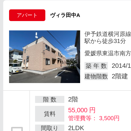
アパート
ヴィラ田中A
伊予鉄道横河原線
駅から徒歩31分
愛媛県東温市南
2014/1
築 年 数
2階建
建物階数
2階
階 数
55,000
円
賃料
管理費等： 3,500円
2LDK
間取り