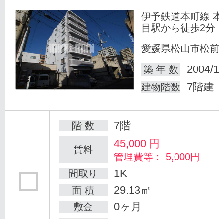
伊予鉄道本町線 
目駅から徒歩2分
愛媛県松山市松
2004/1
築 年 数
7階建
建物階数
7階
階 数
45,000
円
賃料
管理費等： 5,000円
1K
間取り
29.13㎡
面 積
0ヶ月
敷金