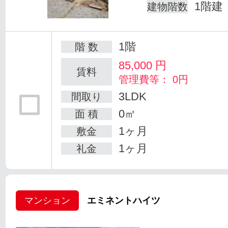
1階建
建物階数
1階
階 数
85,000
円
賃料
管理費等： 0円
3LDK
間取り
0㎡
面 積
1ヶ月
敷金
1ヶ月
礼金
マンション
エミネントハイツ