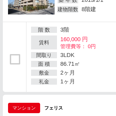
築 年 数
8階建
建物階数
3階
階 数
160,000
円
賃料
管理費等： 0円
3LDK
間取り
86.71㎡
面 積
2ヶ月
敷金
1ヶ月
礼金
マンション
フェリス