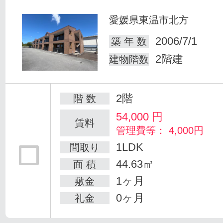
愛媛県東温市北方
2006/7/1
築 年 数
2階建
建物階数
2階
階 数
54,000
円
賃料
管理費等： 4,000円
1LDK
間取り
44.63㎡
面 積
1ヶ月
敷金
0ヶ月
礼金