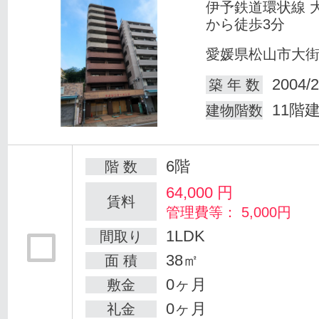
伊予鉄道環状線 
から徒歩3分
愛媛県松山市大
2004/2
築 年 数
11階
建物階数
6階
階 数
64,000
円
賃料
管理費等： 5,000円
1LDK
間取り
38㎡
面 積
0ヶ月
敷金
0ヶ月
礼金