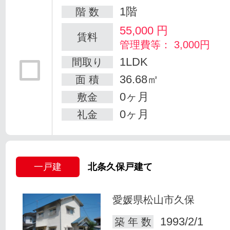
1階
階 数
55,000
円
賃料
管理費等： 3,000円
1LDK
間取り
36.68㎡
面 積
0ヶ月
敷金
0ヶ月
礼金
一戸建
北条久保戸建て
愛媛県松山市久保
1993/2/1
築 年 数