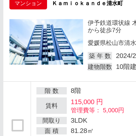
マンション
Ｋａｍｉｏｋａｎｄｅ清水町
伊予鉄道環状線 
から徒歩7分
愛媛県松山市清
2024/2
築 年 数
10階
建物階数
8階
階 数
115,000
円
賃料
管理費等： 5,000円
3LDK
間取り
81.28㎡
面 積