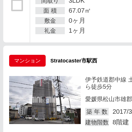
3LDK
間取り
67.07㎡
面 積
0ヶ月
敷金
1ヶ月
礼金
マンション
Stratocaster市駅西
伊予鉄道郡中線 
ら徒歩5分
愛媛県松山市雄
2017/3
築 年 数
8階建
建物階数