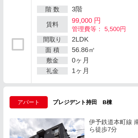
3階
階 数
99,000
円
賃料
管理費等： 5,500円
2LDK
間取り
56.86㎡
面 積
0ヶ月
敷金
1ヶ月
礼金
アパート
プレジデント持田 B棟
伊予鉄道本町線 
ら徒歩7分