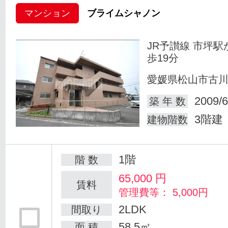
マンション
ブライムシャノン
JR予讃線 市坪駅
歩19分
愛媛県松山市古
2009/6
築 年 数
3階建
建物階数
1階
階 数
65,000
円
賃料
管理費等： 5,000円
2LDK
間取り
58.5㎡
面 積