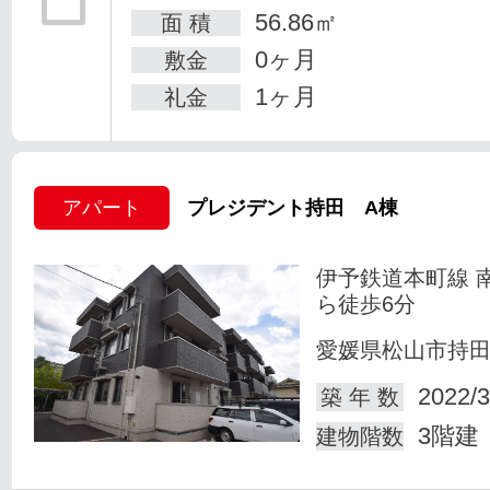
56.86㎡
面 積
0ヶ月
敷金
1ヶ月
礼金
アパート
プレジデント持田 A棟
伊予鉄道本町線 
ら徒歩6分
愛媛県松山市持
2022/3
築 年 数
3階建
建物階数