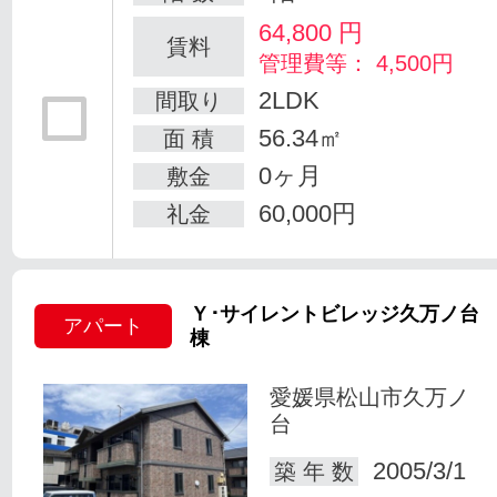
64,800
円
賃料
管理費等： 4,500円
2LDK
間取り
56.34㎡
面 積
0ヶ月
敷金
60,000円
礼金
Ｙ･サイレントビレッジ久万ノ台 
アパート
棟
愛媛県松山市久万ノ
台
2005/3/1
築 年 数