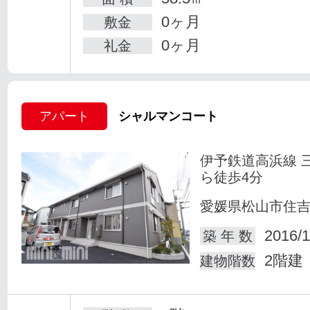
0ヶ月
敷金
0ヶ月
礼金
アパート
シャルマンコート
伊予鉄道高浜線 
ら徒歩4分
愛媛県松山市住
2016/1
築 年 数
2階建
建物階数