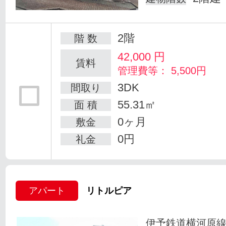
2階
階 数
42,000
円
賃料
管理費等： 5,500円
3DK
間取り
55.31㎡
面 積
0ヶ月
敷金
0円
礼金
アパート
リトルピア
伊予鉄道横河原線