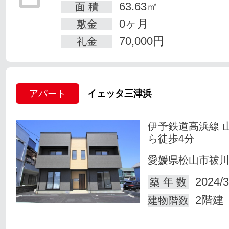
63.63㎡
面 積
0ヶ月
敷金
70,000円
礼金
アパート
イェッタ三津浜
伊予鉄道高浜線 
ら徒歩4分
愛媛県松山市祓
2024/3
築 年 数
2階建
建物階数