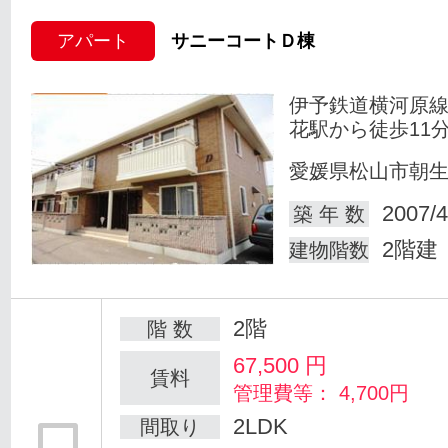
アパート
サニーコートＤ棟
伊予鉄道横河原線
花駅から徒歩11
愛媛県松山市朝
2007/4
築 年 数
2階建
建物階数
2階
階 数
67,500
円
賃料
管理費等： 4,700円
2LDK
間取り