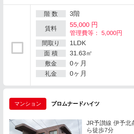
3階
階 数
55,000
円
賃料
管理費等： 5,000円
1LDK
間取り
31.63㎡
面 積
0ヶ月
敷金
0ヶ月
礼金
マンション
プロムナードハイツ
JR予讃線 伊予北
ら徒歩7分