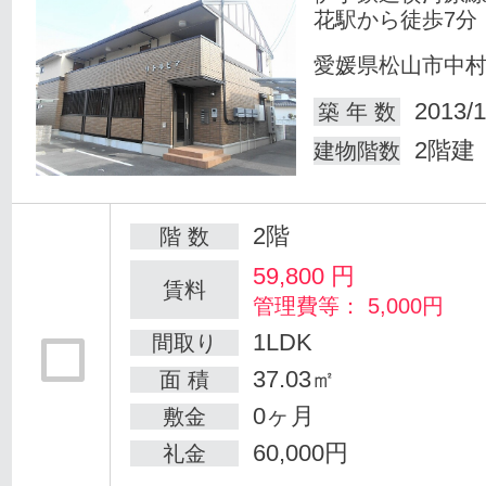
花駅から徒歩7分
愛媛県松山市中
2013/1
築 年 数
2階建
建物階数
2階
階 数
59,800
円
賃料
管理費等： 5,000円
1LDK
間取り
37.03㎡
面 積
0ヶ月
敷金
60,000円
礼金