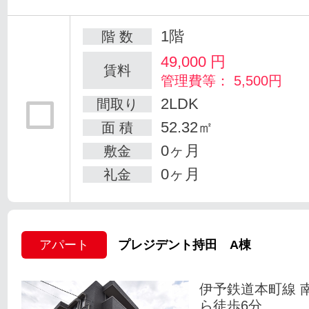
1階
階 数
49,000
円
賃料
管理費等： 5,500円
2LDK
間取り
52.32㎡
面 積
0ヶ月
敷金
0ヶ月
礼金
アパート
プレジデント持田 A棟
伊予鉄道本町線 
ら徒歩6分