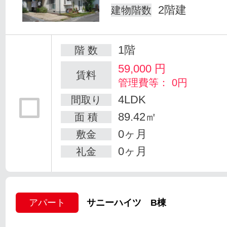
2階建
建物階数
1階
階 数
59,000
円
賃料
管理費等： 0円
4LDK
間取り
89.42㎡
面 積
0ヶ月
敷金
0ヶ月
礼金
アパート
サニーハイツ B棟