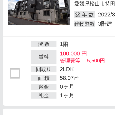
愛媛県松山市持
2022/3
築 年 数
3階建
建物階数
1階
階 数
100,000
円
賃料
管理費等： 5,500円
2LDK
間取り
58.07㎡
面 積
0ヶ月
敷金
1ヶ月
礼金