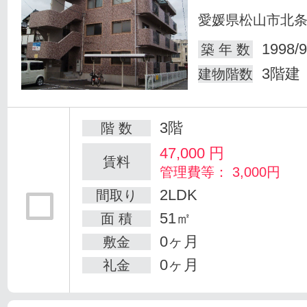
愛媛県松山市北
1998/9
築 年 数
3階建
建物階数
3階
階 数
47,000
円
賃料
管理費等： 3,000円
2LDK
間取り
51㎡
面 積
0ヶ月
敷金
0ヶ月
礼金