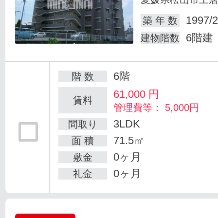
1997/2
築 年 数
6階建
建物階数
6階
階 数
61,000
円
賃料
管理費等： 5,000円
3LDK
間取り
71.5㎡
面 積
0ヶ月
敷金
0ヶ月
礼金