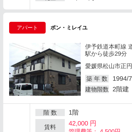
アパート
ボン・ミレイユ
伊予鉄道本町線 
駅から徒歩29分
愛媛県松山市正
1994/7
築 年 数
2階建
建物階数
1階
階 数
42,000
円
賃料
管理費等： 4,500円