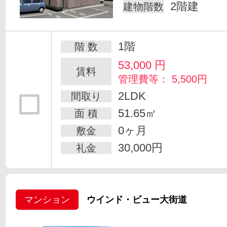
2階建
建物階数
1階
階 数
53,000
円
賃料
管理費等： 5,500円
2LDK
間取り
51.65㎡
面 積
0ヶ月
敷金
30,000円
礼金
マンション
ウインド・ビュー大街道