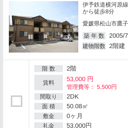
伊予鉄道横河原線
から徒歩8分
愛媛県松山市鷹
2005/7
築 年 数
2階建
建物階数
2階
階 数
53,000
円
賃料
管理費等： 5,500円
2DK
間取り
50.08㎡
面 積
0ヶ月
敷金
53,000円
礼金