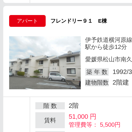
アパート
フレンドリー９１ E棟
伊予鉄道横河原線
駅から徒歩12分
愛媛県松山市南
1992/3
築 年 数
2階建
建物階数
2階
階 数
51,000
円
賃料
管理費等： 5,500円