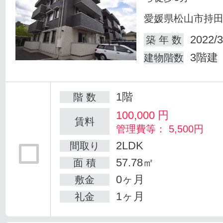
愛媛県松山市持
2022/3
築 年 数
3階建
建物階数
1階
階 数
100,000
円
賃料
管理費等： 5,500円
2LDK
間取り
57.78㎡
面 積
0ヶ月
敷金
1ヶ月
礼金