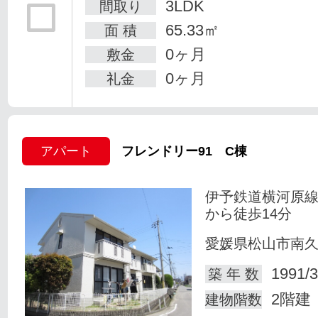
3LDK
間取り
65.33㎡
面 積
0ヶ月
敷金
0ヶ月
礼金
アパート
フレンドリー91 C棟
伊予鉄道横河原線
から徒歩14分
愛媛県松山市南
1991/3
築 年 数
2階建
建物階数