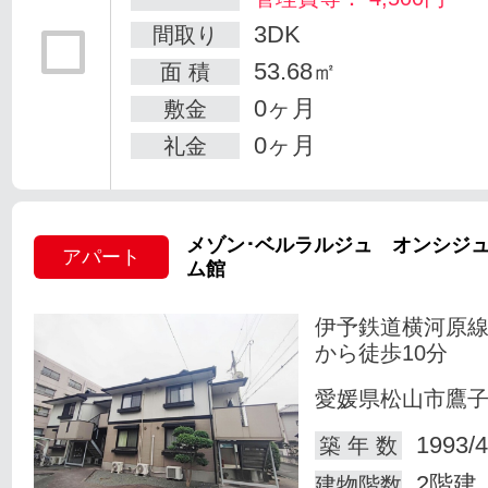
3DK
間取り
53.68㎡
面 積
0ヶ月
敷金
0ヶ月
礼金
メゾン･ベルラルジュ オンシジ
アパート
ム館
伊予鉄道横河原線
から徒歩10分
愛媛県松山市鷹
1993/4
築 年 数
2階建
建物階数