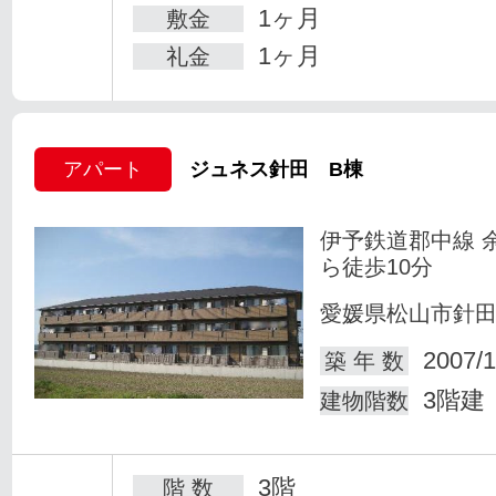
1ヶ月
敷金
1ヶ月
礼金
アパート
ジュネス針田 B棟
伊予鉄道郡中線 
ら徒歩10分
愛媛県松山市針
2007/1
築 年 数
3階建
建物階数
3階
階 数