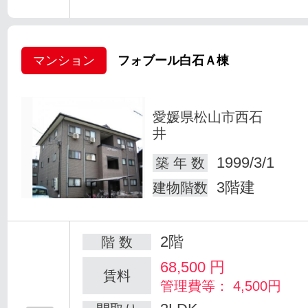
マンション
フォブール白石Ａ棟
愛媛県松山市西石
井
1999/3/1
築 年 数
3階建
建物階数
2階
階 数
68,500
円
賃料
管理費等： 4,500円