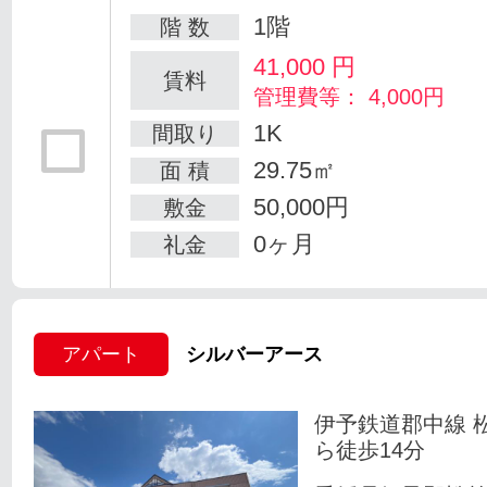
1階
階 数
41,000
円
賃料
管理費等： 4,000円
1K
間取り
29.75㎡
面 積
50,000円
敷金
0ヶ月
礼金
アパート
シルバーアース
伊予鉄道郡中線 
ら徒歩14分