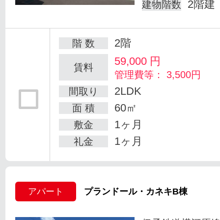
2階建
建物階数
2階
階 数
59,000
円
賃料
管理費等： 3,500円
2LDK
間取り
60㎡
面 積
1ヶ月
敷金
1ヶ月
礼金
アパート
プランドール・カネキB棟