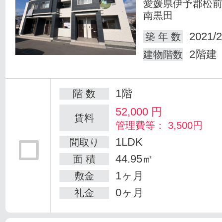
愛媛県伊予郡松
南黒田
2021/2
築 年 数
2階建
建物階数
1階
階 数
52,000
円
賃料
管理費等： 3,500円
1LDK
間取り
44.95㎡
面 積
1ヶ月
敷金
0ヶ月
礼金