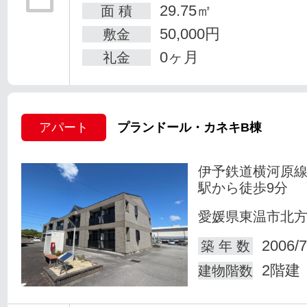
29.75㎡
面 積
50,000円
敷金
0ヶ月
礼金
アパート
プランドール・カネキB棟
伊予鉄道横河原線
駅から徒歩9分
愛媛県東温市北
2006/7
築 年 数
2階建
建物階数