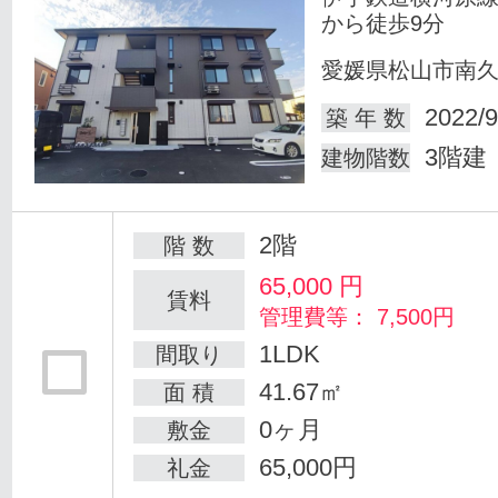
から徒歩9分
愛媛県松山市南
2022/9
築 年 数
3階建
建物階数
2階
階 数
65,000
円
賃料
管理費等： 7,500円
1LDK
間取り
41.67㎡
面 積
0ヶ月
敷金
65,000円
礼金