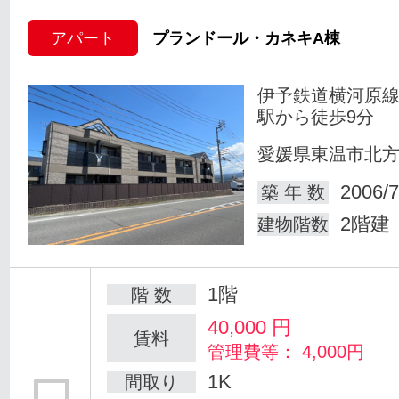
アパート
プランドール・カネキA棟
伊予鉄道横河原線
駅から徒歩9分
愛媛県東温市北
2006/7
築 年 数
2階建
建物階数
1階
階 数
40,000
円
賃料
管理費等： 4,000円
1K
間取り