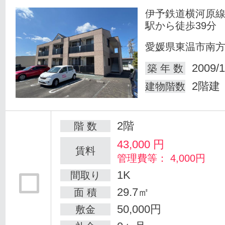
伊予鉄道横河原線
駅から徒歩39分
愛媛県東温市南
2009/1
築 年 数
2階建
建物階数
2階
階 数
43,000
円
賃料
管理費等： 4,000円
1K
間取り
29.7㎡
面 積
50,000円
敷金