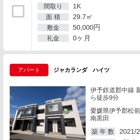
1K
間取り
29.7㎡
面 積
50,000円
敷金
0ヶ月
礼金
アパート
ジャカランダ ハイツ
伊予鉄道郡中線 
ら徒歩9分
愛媛県伊予郡松
南黒田
2021/2
築 年 数