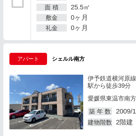
25.5㎡
面 積
0ヶ月
敷金
0ヶ月
礼金
アパート
シェルル南方
伊予鉄道横河原線
駅から徒歩39分
愛媛県東温市南
2009/1
築 年 数
2階建
建物階数