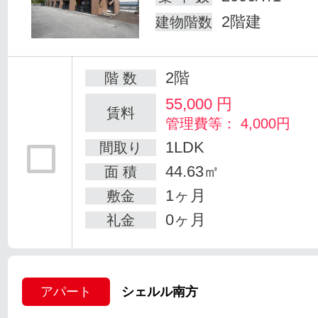
2階建
建物階数
2階
階 数
55,000
円
賃料
管理費等： 4,000円
1LDK
間取り
44.63㎡
面 積
1ヶ月
敷金
0ヶ月
礼金
アパート
シェルル南方