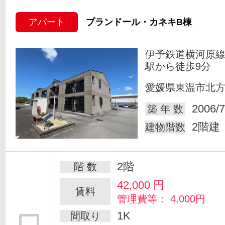
アパート
プランドール・カネキB棟
伊予鉄道横河原線
駅から徒歩9分
愛媛県東温市北
2006/7
築 年 数
2階建
建物階数
2階
階 数
42,000
円
賃料
管理費等： 4,000円
1K
間取り