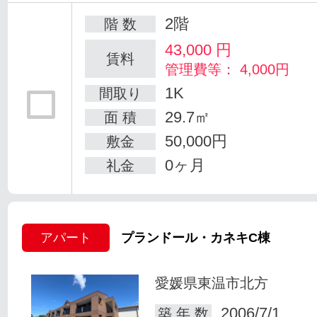
2階
階 数
43,000
円
賃料
管理費等： 4,000円
1K
間取り
29.7㎡
面 積
50,000円
敷金
0ヶ月
礼金
アパート
プランドール・カネキC棟
愛媛県東温市北方
2006/7/1
築 年 数