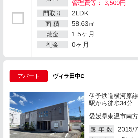
管理費等： 3,500円
2LDK
間取り
58.63㎡
面 積
1.5ヶ月
敷金
0ヶ月
礼金
アパート
ヴィラ田中C
伊予鉄道横河原線
駅から徒歩34分
愛媛県東温市南
2015/7
築 年 数