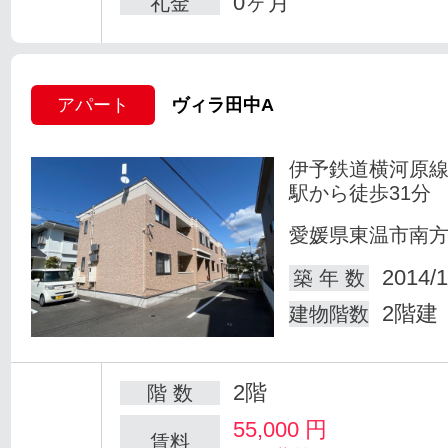
0ヶ月
礼金
アパート
ヴィラ田中A
伊予鉄道横河原線
駅から徒歩31分
愛媛県東温市南
2014/1
築 年 数
2階建
建物階数
2階
階 数
55,000
円
賃料