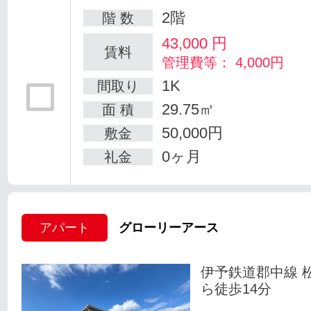
2階
階 数
43,000
円
賃料
管理費等： 4,000円
1K
間取り
29.75㎡
面 積
50,000円
敷金
0ヶ月
礼金
アパート
グローリーアース
伊予鉄道郡中線 
ら徒歩14分