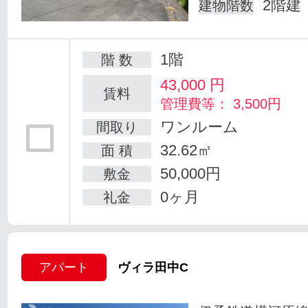
2階建
建物階数
1階
階 数
43,000
円
賃料
管理費等： 3,500円
ワンルーム
間取り
32.62㎡
面 積
50,000円
敷金
0ヶ月
礼金
アパート
ヴィラ田中C