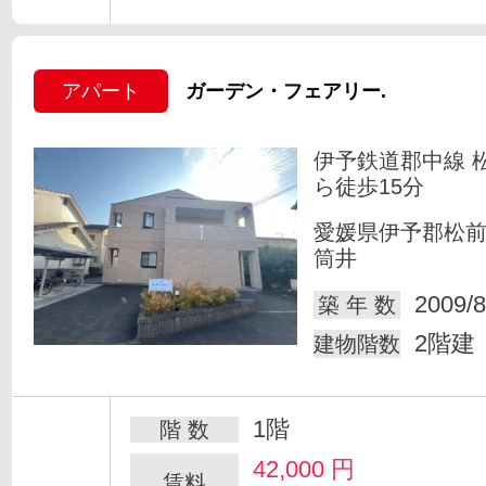
アパート
ガーデン・フェアリー.
伊予鉄道郡中線 
ら徒歩15分
愛媛県伊予郡松
筒井
2009/8
築 年 数
2階建
建物階数
1階
階 数
42,000
円
賃料