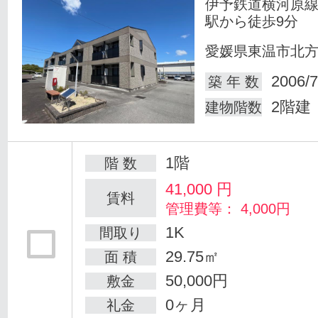
伊予鉄道横河原線
駅から徒歩9分
愛媛県東温市北
2006/7
築 年 数
2階建
建物階数
1階
階 数
41,000
円
賃料
管理費等： 4,000円
1K
間取り
29.75㎡
面 積
50,000円
敷金
0ヶ月
礼金