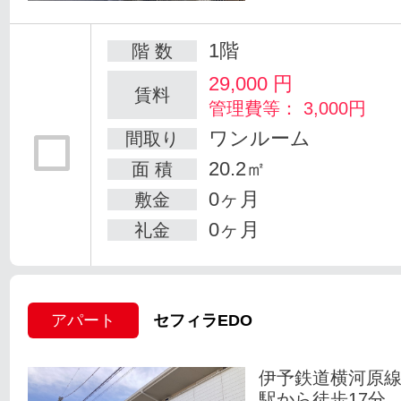
1階
階 数
29,000
円
賃料
管理費等： 3,000円
ワンルーム
間取り
20.2㎡
面 積
0ヶ月
敷金
0ヶ月
礼金
アパート
セフィラEDO
伊予鉄道横河原線
駅から徒歩17分