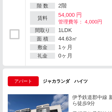
2階
階 数
54,000
円
賃料
管理費等： 4,000円
1LDK
間取り
44.63㎡
面 積
1ヶ月
敷金
0ヶ月
礼金
アパート
ジャカランダ ハイツ
伊予鉄道郡中線 
ら徒歩9分