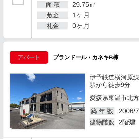
29.75㎡
面 積
1ヶ月
敷金
0ヶ月
礼金
アパート
プランドール・カネキB棟
伊予鉄道横河原線
駅から徒歩9分
愛媛県東温市北
2006/7
築 年 数
2階建
建物階数