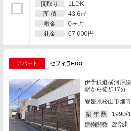
1LDK
間取り
43.6㎡
面 積
0ヶ月
敷金
67,000円
礼金
アパート
セフィラEDO
伊予鉄道横河原線
駅から徒歩17分
愛媛県松山市畑
1990/1
築 年 数
2階建
建物階数