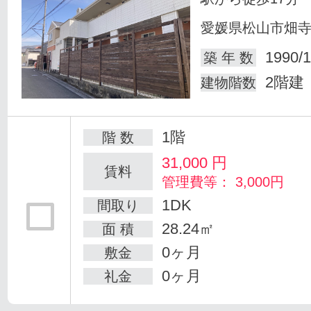
愛媛県松山市畑
1990/1
築 年 数
2階建
建物階数
1階
階 数
31,000
円
賃料
管理費等： 3,000円
1DK
間取り
28.24㎡
面 積
0ヶ月
敷金
0ヶ月
礼金