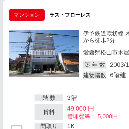
マンション
ラス・フローレス
伊予鉄道環状線 
から徒歩2分
愛媛県松山市木
2003/1
築 年 数
6階建
建物階数
3階
階 数
49,000
円
賃料
管理費等： 5,000円
1K
間取り