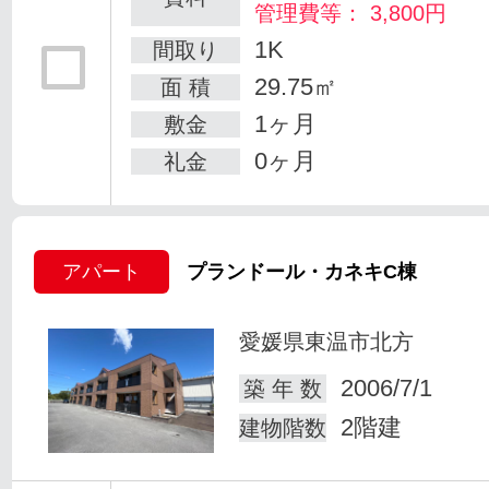
管理費等： 3,800円
1K
間取り
29.75㎡
面 積
1ヶ月
敷金
0ヶ月
礼金
アパート
プランドール・カネキC棟
愛媛県東温市北方
2006/7/1
築 年 数
2階建
建物階数