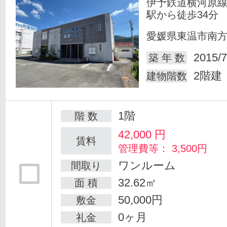
伊予鉄道横河原線
駅から徒歩34分
愛媛県東温市南
2015/7
築 年 数
2階建
建物階数
1階
階 数
42,000
円
賃料
管理費等： 3,500円
ワンルーム
間取り
32.62㎡
面 積
50,000円
敷金
0ヶ月
礼金