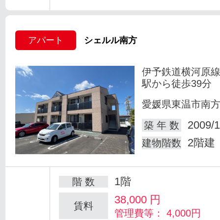
アパート
シェルル南方
伊予鉄道横河原線
駅から徒歩39分
愛媛県東温市南
2009/1
築 年 数
2階建
建物階数
1階
階 数
38,000
円
賃料
管理費等： 4,000円