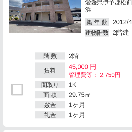
愛媛県伊予郡松
浜
2012/4
築 年 数
2階建
建物階数
2階
階 数
45,000
円
賃料
管理費等： 2,750円
1K
間取り
29.75㎡
面 積
1ヶ月
敷金
1ヶ月
礼金