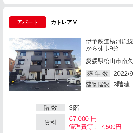
アパート
カトレアⅤ
伊予鉄道横河原線
から徒歩9分
愛媛県松山市南
2022/9
築 年 数
3階建
建物階数
3階
階 数
67,000
円
賃料
管理費等： 7,500円