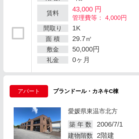
43,000
円
賃料
管理費等： 4,000円
1K
間取り
29.7㎡
面 積
50,000円
敷金
0ヶ月
礼金
アパート
プランドール・カネキC棟
愛媛県東温市北方
2006/7/1
築 年 数
2階建
建物階数