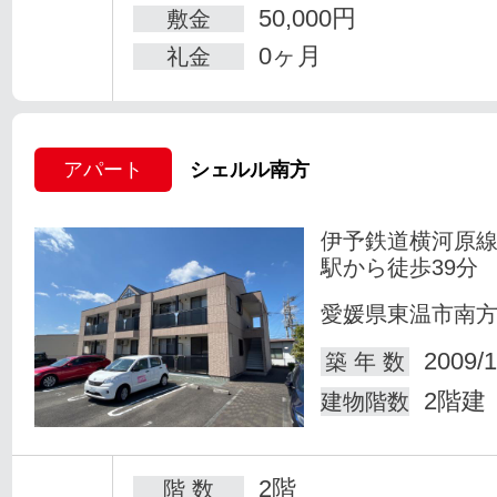
50,000円
敷金
0ヶ月
礼金
アパート
シェルル南方
伊予鉄道横河原線
駅から徒歩39分
愛媛県東温市南
2009/1
築 年 数
2階建
建物階数
2階
階 数