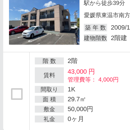
駅から徒歩39分
愛媛県東温市南
2009/1
築 年 数
2階建
建物階数
2階
階 数
43,000
円
賃料
管理費等： 4,000円
1K
間取り
29.7㎡
面 積
50,000円
敷金
0ヶ月
礼金