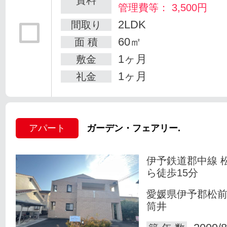
賃料
管理費等： 3,500円
2LDK
間取り
60㎡
面 積
1ヶ月
敷金
1ヶ月
礼金
アパート
ガーデン・フェアリー.
伊予鉄道郡中線 
ら徒歩15分
愛媛県伊予郡松
筒井