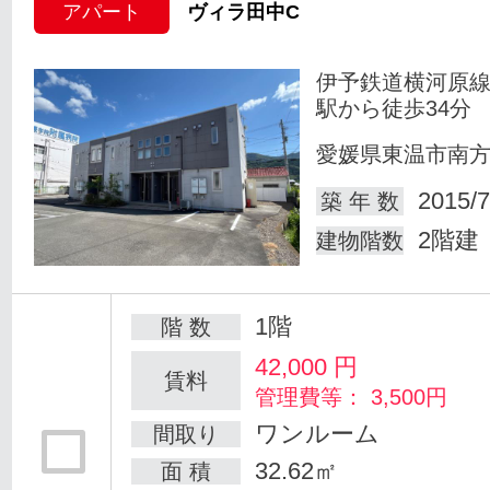
アパート
ヴィラ田中C
伊予鉄道横河原線
駅から徒歩34分
愛媛県東温市南
2015/7
築 年 数
2階建
建物階数
1階
階 数
42,000
円
賃料
管理費等： 3,500円
ワンルーム
間取り
32.62㎡
面 積