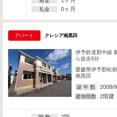
1ヶ月
敷金
0ヶ月
礼金
アパート
クレシア南黒田
伊予鉄道郡中線 
ら徒歩5分
愛媛県伊予郡松
南黒田
2008/9
築 年 数
2階建
建物階数
2階