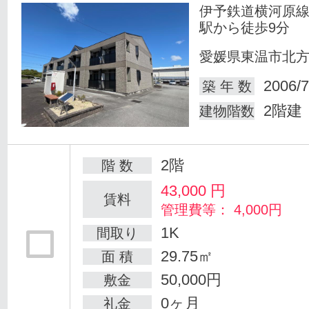
伊予鉄道横河原線
駅から徒歩9分
愛媛県東温市北
2006/7
築 年 数
2階建
建物階数
2階
階 数
43,000
円
賃料
管理費等： 4,000円
1K
間取り
29.75㎡
面 積
50,000円
敷金
0ヶ月
礼金