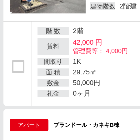
2階建
建物階数
2階
階 数
42,000
円
賃料
管理費等： 4,000円
1K
間取り
29.75㎡
面 積
50,000円
敷金
0ヶ月
礼金
アパート
プランドール・カネキB棟