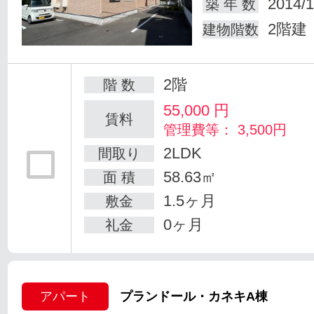
2014/1
築 年 数
2階建
建物階数
2階
階 数
55,000
円
賃料
管理費等： 3,500円
2LDK
間取り
58.63㎡
面 積
1.5ヶ月
敷金
0ヶ月
礼金
アパート
プランドール・カネキA棟