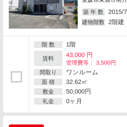
2015/7
築 年 数
2階建
建物階数
1階
階 数
43,000
円
賃料
管理費等： 3,500円
ワンルーム
間取り
32.62㎡
面 積
50,000円
敷金
0ヶ月
礼金