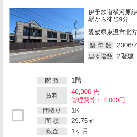
伊予鉄道横河原線
駅から徒歩9分
愛媛県東温市北
2006/7
築 年 数
2階建
建物階数
1階
階 数
40,000
円
賃料
管理費等： 4,000円
1K
間取り
29.75㎡
面 積
1ヶ月
敷金