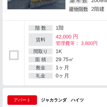
2009/8
築 年 数
2階建
建物階数
1階
階 数
42,000
円
賃料
管理費等： 3,800円
1K
間取り
29.75㎡
面 積
1ヶ月
敷金
0ヶ月
礼金
アパート
ジャカランダ ハイツ