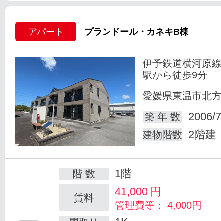
アパート
プランドール・カネキB棟
伊予鉄道横河原線
駅から徒歩9分
愛媛県東温市北
2006/7
築 年 数
2階建
建物階数
1階
階 数
41,000
円
賃料
管理費等： 4,000円