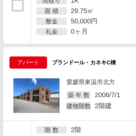
1K
間取り
29.75㎡
面 積
50,000円
敷金
0ヶ月
礼金
アパート
プランドール・カネキC棟
愛媛県東温市北方
2006/7/1
築 年 数
2階建
建物階数
2階
階 数