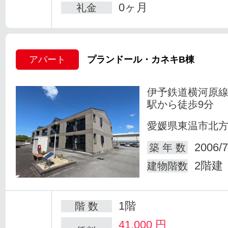
0ヶ月
礼金
アパート
プランドール・カネキB棟
伊予鉄道横河原線
駅から徒歩9分
愛媛県東温市北
2006/7
築 年 数
2階建
建物階数
1階
階 数
41,000
円