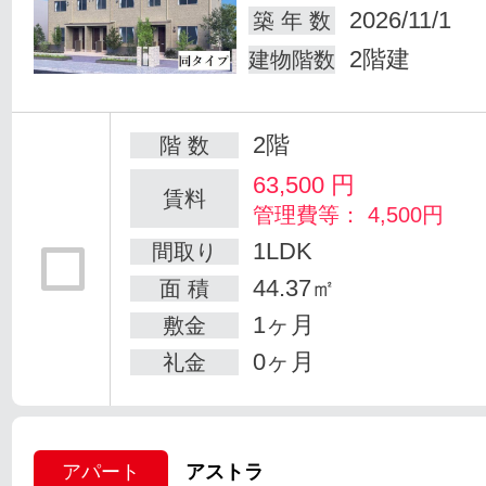
2026/11/1
築 年 数
2階建
建物階数
2階
階 数
63,500
円
賃料
管理費等： 4,500円
1LDK
間取り
44.37㎡
面 積
1ヶ月
敷金
0ヶ月
礼金
アパート
アストラ