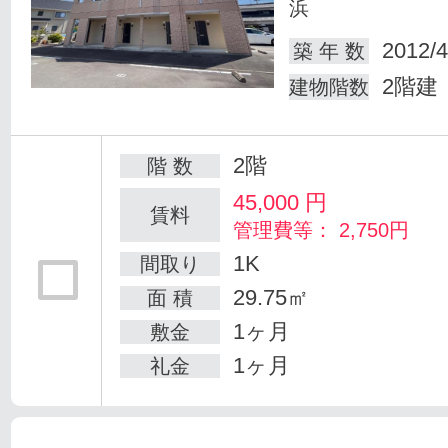
浜
2012/4
築 年 数
2階建
建物階数
2階
階 数
45,000
円
賃料
管理費等： 2,750円
1K
間取り
29.75㎡
面 積
1ヶ月
敷金
1ヶ月
礼金