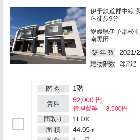
伊予鉄道郡中線 
ら徒歩9分
愛媛県伊予郡松
南黒田
2021/2
築 年 数
2階建
建物階数
1階
階 数
52,000
円
賃料
管理費等： 3,500円
1LDK
間取り
44.95㎡
面 積