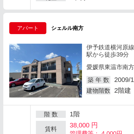
アパート
シェルル南方
伊予鉄道横河原線
駅から徒歩39分
愛媛県東温市南
2009/1
築 年 数
2階建
建物階数
1階
階 数
38,000
円
賃料
管理費等： 4,000円