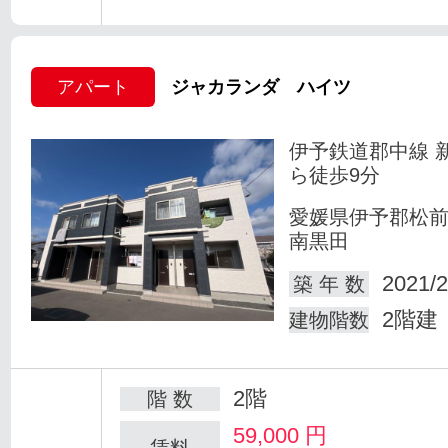
アパート
ジャカランダ ハイツ
伊予鉄道郡中線 
ら徒歩9分
愛媛県伊予郡松
南黒田
2021/2
築 年 数
2階建
建物階数
2階
階 数
59,000
円