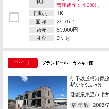
賃料
管理費等： 4,000円
1K
間取り
29.75㎡
面 積
50,000円
敷金
0ヶ月
礼金
アパート
プランドール・カネキB棟
伊予鉄道横河原線
駅から徒歩9分
愛媛県東温市北
2006/7
築 年 数