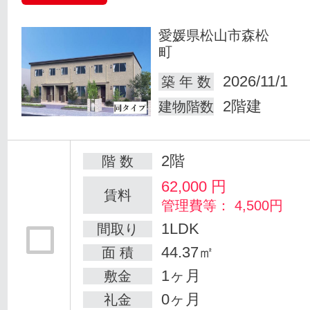
愛媛県松山市森松
町
2026/11/1
築 年 数
2階建
建物階数
2階
階 数
62,000
円
賃料
管理費等： 4,500円
1LDK
間取り
44.37㎡
面 積
1ヶ月
敷金
0ヶ月
礼金