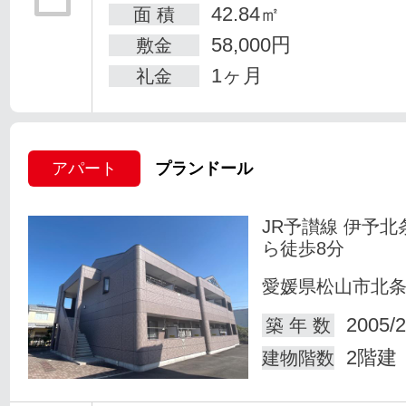
42.84㎡
面 積
58,000円
敷金
1ヶ月
礼金
アパート
プランドール
JR予讃線 伊予北
ら徒歩8分
愛媛県松山市北
2005/2
築 年 数
2階建
建物階数