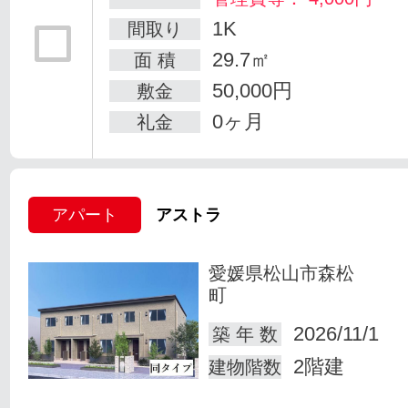
1K
間取り
29.7㎡
面 積
50,000円
敷金
0ヶ月
礼金
アパート
アストラ
愛媛県松山市森松
町
2026/11/1
築 年 数
2階建
建物階数