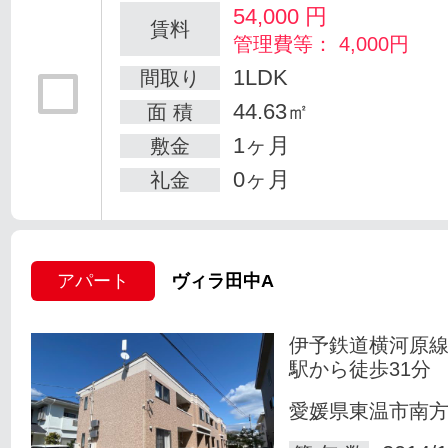
54,000
円
賃料
管理費等： 4,000円
1LDK
間取り
44.63㎡
面 積
1ヶ月
敷金
0ヶ月
礼金
アパート
ヴィラ田中A
伊予鉄道横河原線
駅から徒歩31分
愛媛県東温市南