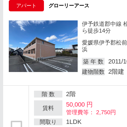
アパート
グローリーアース
伊予鉄道郡中線 
ら徒歩14分
愛媛県伊予郡松
浜
2011/1
築 年 数
2階建
建物階数
2階
階 数
50,000
円
賃料
管理費等： 2,750円
1LDK
間取り