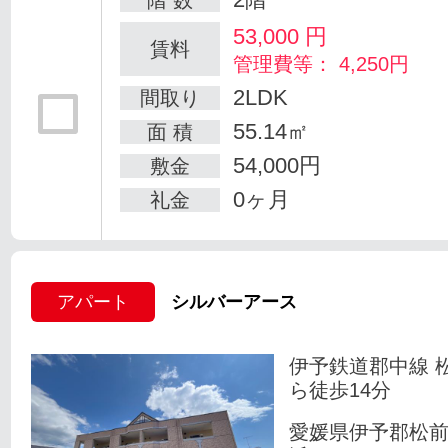
階 数
53,000
円
賃料
管理費等： 4,250円
2LDK
間取り
55.14㎡
面 積
54,000円
敷金
0ヶ月
礼金
アパート
シルバーアース
伊予鉄道郡中線 
ら徒歩14分
愛媛県伊予郡松