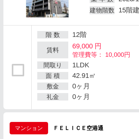
15階
建物階数
12階
階 数
69,000
円
賃料
管理費等： 10,000円
1LDK
間取り
42.91㎡
面 積
0ヶ月
敷金
0ヶ月
礼金
マンション
ＦＥＬＩＣＥ空港通