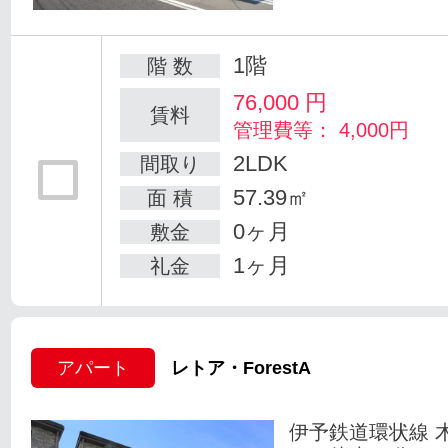
1階
階 数
76,000
円
賃料
管理費等： 4,000円
2LDK
間取り
57.39㎡
面 積
0ヶ月
敷金
1ヶ月
礼金
アパート
レトア・ForestA
伊予鉄道環状線 