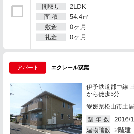
2LDK
間取り
54.4㎡
面 積
0ヶ月
敷金
0ヶ月
礼金
アパート
エクレール双葉
伊予鉄道郡中線 
から徒歩5分
愛媛県松山市土
2016/1
築 年 数
2階建
建物階数