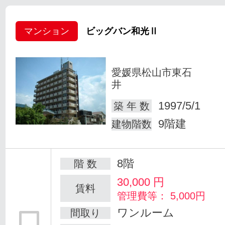
マンション
ビッグバン和光Ⅱ
愛媛県松山市東石
井
1997/5/1
築 年 数
9階建
建物階数
8階
階 数
30,000
円
賃料
管理費等： 5,000円
ワンルーム
間取り