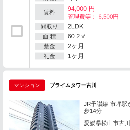
94,000
円
賃料
管理費等： 6,500円
2LDK
間取り
60.2㎡
面 積
2ヶ月
敷金
1ヶ月
礼金
マンション
ブライムタワー古川
JR予讃線 市坪駅
歩14分
愛媛県松山市古