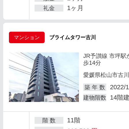
1ヶ月
礼金
マンション
ブライムタワー古川
JR予讃線 市坪駅
歩14分
愛媛県松山市古
2022/1
築 年 数
14階
建物階数
11階
階 数