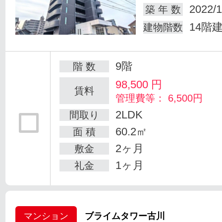
2022/1
築 年 数
14階
建物階数
9階
階 数
98,500
円
賃料
管理費等： 6,500円
2LDK
間取り
60.2㎡
面 積
2ヶ月
敷金
1ヶ月
礼金
マンション
ブライムタワー古川