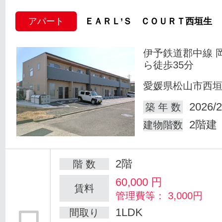
アパート
ＥＡＲＬ’Ｓ ＣＯＵＲＴ西垣生
伊予鉄道郡中線 
ら徒歩35分
愛媛県松山市西
2026/2
築 年 数
2階建
建物階数
2階
階 数
60,000
円
賃料
管理費等： 3,000円
1LDK
間取り