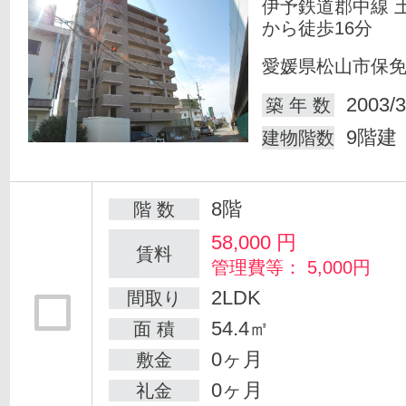
伊予鉄道郡中線 
から徒歩16分
愛媛県松山市保
2003/3
築 年 数
9階建
建物階数
8階
階 数
58,000
円
賃料
管理費等： 5,000円
2LDK
間取り
54.4㎡
面 積
0ヶ月
敷金
0ヶ月
礼金