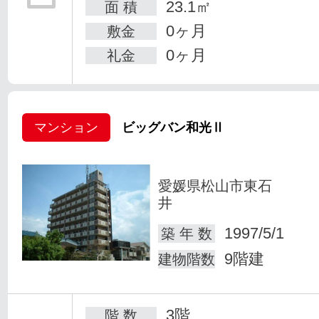
23.1㎡
面 積
0ヶ月
敷金
0ヶ月
礼金
マンション
ビッグバン和光Ⅱ
愛媛県松山市東石
井
1997/5/1
築 年 数
9階建
建物階数
3階
階 数