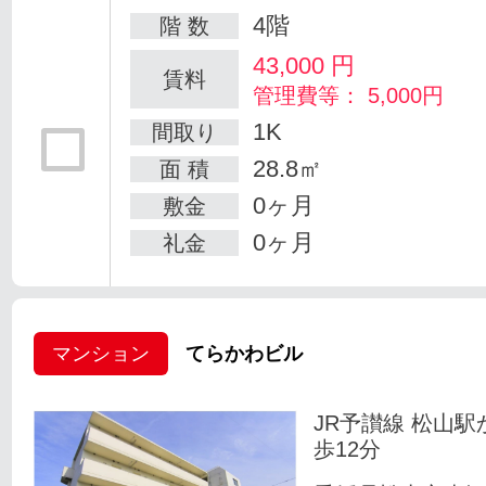
4階
階 数
43,000
円
賃料
管理費等： 5,000円
1K
間取り
28.8㎡
面 積
0ヶ月
敷金
0ヶ月
礼金
マンション
てらかわビル
JR予讃線 松山駅
歩12分