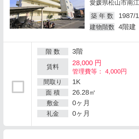
愛媛県松山市南
1987/1
築 年 数
4階建
建物階数
3階
階 数
28,000
円
賃料
管理費等： 4,000円
1K
間取り
26.28㎡
面 積
0ヶ月
敷金
0ヶ月
礼金