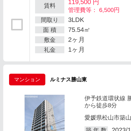
119,500
円
賃料
管理費等： 6,500円
3LDK
間取り
75.54㎡
面 積
2ヶ月
敷金
1ヶ月
礼金
マンション
ルミナス勝山東
伊予鉄道環状線 
から徒歩8分
愛媛県松山市築
2023/1
築 年 数