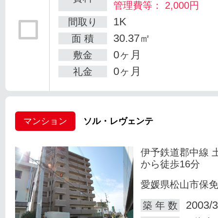
管理費等： 2,000円
1K
間取り
30.37㎡
面 積
0ヶ月
敷金
0ヶ月
礼金
マンション
ソル・レヴェンテ
伊予鉄道郡中線 
から徒歩16分
愛媛県松山市保
2003/3
築 年 数