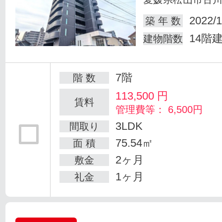
2022/1
築 年 数
14階
建物階数
7階
階 数
113,500
円
賃料
管理費等： 6,500円
3LDK
間取り
75.54㎡
面 積
2ヶ月
敷金
1ヶ月
礼金