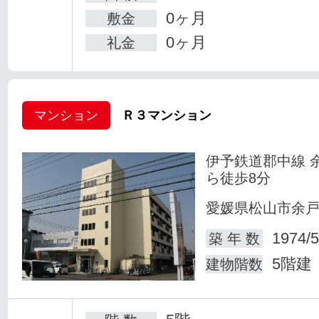
0ヶ月
敷金
0ヶ月
礼金
マンション
Ｒ３マンション
伊予鉄道郡中線 
ら徒歩8分
愛媛県松山市余
1974/5
築 年 数
5階建
建物階数