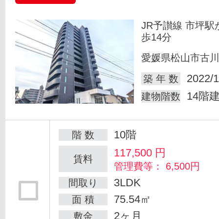
JR予讃線 市坪駅
歩14分
愛媛県松山市古
2022/1
築 年 数
14階
建物階数
10階
階 数
117,500
円
賃料
管理費等： 6,500円
3LDK
間取り
75.54㎡
面 積
2ヶ月
敷金