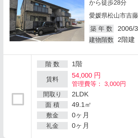
から徒歩28分
愛媛県松山市吉
2006/3
築 年 数
2階建
建物階数
1階
階 数
54,000
円
賃料
管理費等： 3,000円
2LDK
間取り
49.1㎡
面 積
0ヶ月
敷金
0ヶ月
礼金