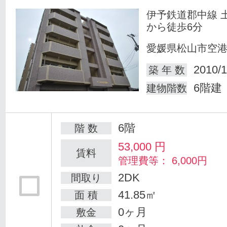
伊予鉄道郡中線 
から徒歩6分
愛媛県松山市空
2010/1
築 年 数
6階建
建物階数
6階
階 数
53,000
円
賃料
管理費等： 6,000円
2DK
間取り
41.85㎡
面 積
0ヶ月
敷金