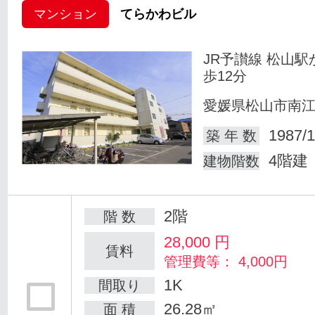
マンション
てらかわビル
JR予讃線 松山駅
歩12分
愛媛県松山市南
1987/1
築 年 数
4階建
建物階数
2階
階 数
28,000
円
賃料
管理費等： 4,000円
1K
間取り
26.28㎡
面 積