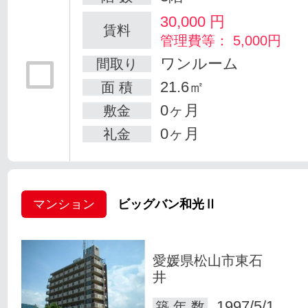
30,000
円
賃料
管理費等： 5,000円
ワンルーム
間取り
21.6㎡
面 積
0ヶ月
敷金
0ヶ月
礼金
マンション
ビッグバン和光Ⅱ
愛媛県松山市東石
井
1997/5/1
築 年 数