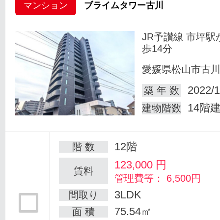
マンション
ブライムタワー古川
JR予讃線 市坪駅
歩14分
愛媛県松山市古
2022/1
築 年 数
14階
建物階数
12階
階 数
123,000
円
賃料
管理費等： 6,500円
3LDK
間取り
75.54㎡
面 積