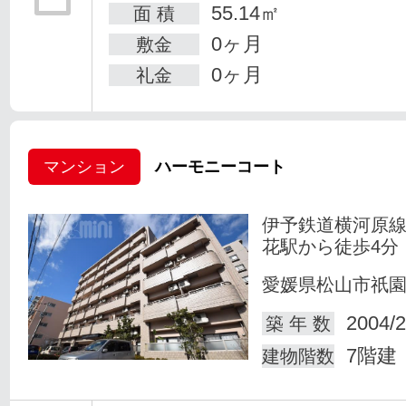
55.14㎡
面 積
0ヶ月
敷金
0ヶ月
礼金
マンション
ハーモニーコート
伊予鉄道横河原線
花駅から徒歩4分
愛媛県松山市祇
2004/2
築 年 数
7階建
建物階数