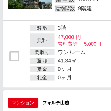
9階建
建物階数
3階
階 数
47,000
円
賃料
管理費等： 5,000円
ワンルーム
間取り
41.34㎡
面 積
0ヶ月
敷金
0ヶ月
礼金
マンション
フォルテ山越