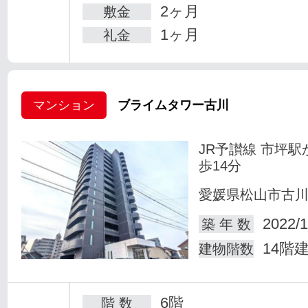
2ヶ月
敷金
1ヶ月
礼金
マンション
ブライムタワー古川
JR予讃線 市坪駅
歩14分
愛媛県松山市古
2022/1
築 年 数
14階
建物階数
6階
階 数