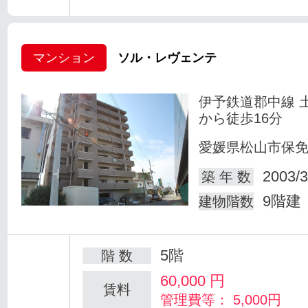
マンション
ソル・レヴェンテ
伊予鉄道郡中線 
から徒歩16分
愛媛県松山市保
2003/3
築 年 数
9階建
建物階数
5階
階 数
60,000
円
賃料
管理費等： 5,000円