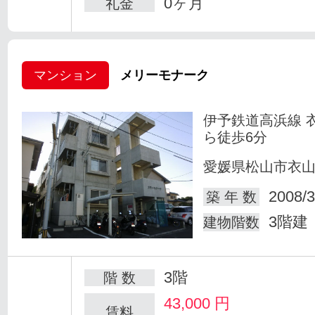
0ヶ月
礼金
マンション
メリーモナーク
伊予鉄道高浜線 
ら徒歩6分
愛媛県松山市衣
2008/3
築 年 数
3階建
建物階数
3階
階 数
43,000
円
賃料