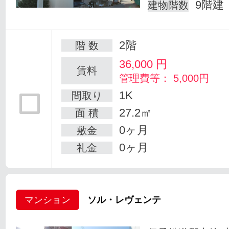
9階建
建物階数
2階
階 数
36,000
円
賃料
管理費等： 5,000円
1K
間取り
27.2㎡
面 積
0ヶ月
敷金
0ヶ月
礼金
マンション
ソル・レヴェンテ