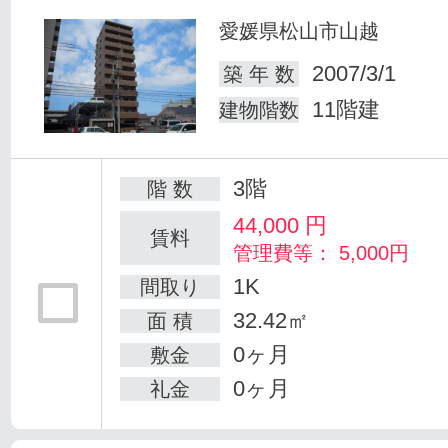
愛媛県松山市山越
2007/3/1
築 年 数
11階建
建物階数
3階
階 数
44,000
円
賃料
管理費等： 5,000円
1K
間取り
32.42㎡
面 積
0ヶ月
敷金
0ヶ月
礼金