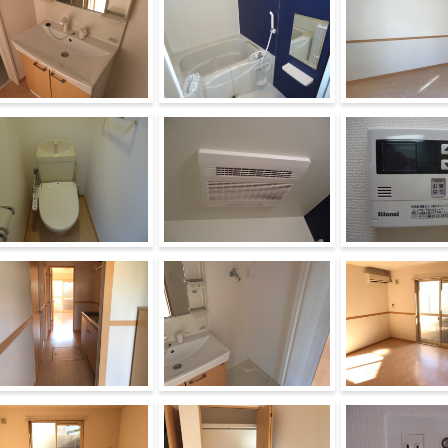
髪洗面化粧台
バス（アクセントパネル）
洋室
ャワー付トイレ
浴室乾燥機
室内設備
下
洗濯機置場
洋室