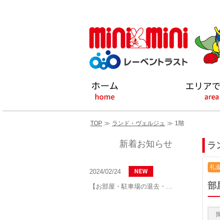
TOP
≫
ランド・ヴェルジュ
≫
1階
新着お知らせ
ラ
礼金
2024/02/24
部
【お部屋・駐車場の退去・解約通知方法】