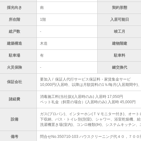
採光向き
南
契約形態
所在階
1階
入居可能日
総戸数
-
竣工月
建築構造
木造
建物階建
駐車場
有
駐車料
火災保険
-
鍵交換代
要加入 / 保証人代行サービス保証料・家賃集金サービ
保証会社
10,000円/入居時、以降は月額賃料の1％/毎月(入居期間中
消毒施工料(当社扱)(入居時のみ) 入居時 17,050円
諸経費
ペット礼金（飼育の場合）(入居時のみ) 入居時 45,000円
ガス(プロパン)、インターホン(ＴＶモニター付き)、オー
設備
下収納、バス・トイレ別(別室)、シャワー、浴室乾燥機、
洗濯機置き場(室内)、コンロ種類(IH)、システムキッチン
備考
問合せNo.350710-103 ハウスクリーニング代４０，７