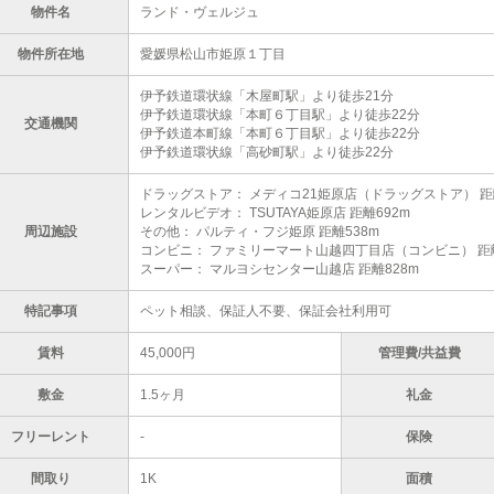
物件名
ランド・ヴェルジュ
物件所在地
愛媛県松山市姫原１丁目
伊予鉄道環状線「木屋町駅」より徒歩21分
伊予鉄道環状線「本町６丁目駅」より徒歩22分
交通機関
伊予鉄道本町線「本町６丁目駅」より徒歩22分
伊予鉄道環状線「高砂町駅」より徒歩22分
ドラッグストア： メディコ21姫原店（ドラッグストア） 距離
レンタルビデオ： TSUTAYA姫原店 距離692m
周辺施設
その他： パルティ・フジ姫原 距離538m
コンビニ： ファミリーマート山越四丁目店（コンビニ） 距離
スーパー： マルヨシセンター山越店 距離828m
特記事項
ペット相談、保証人不要、保証会社利用可
賃料
45,000円
管理費/共益費
敷金
1.5ヶ月
礼金
フリーレント
-
保険
間取り
1K
面積