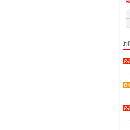
お
必
任
必