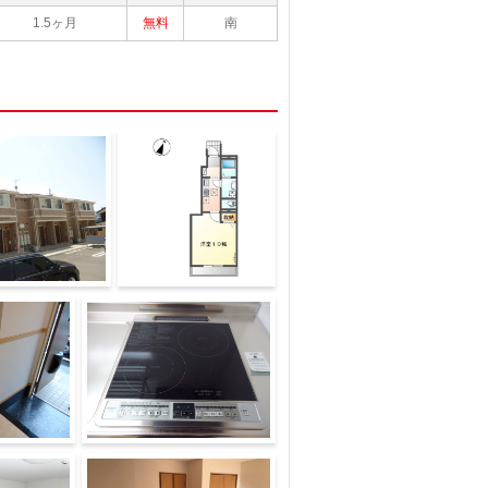
1.5ヶ月
無料
南
*
）
IHクッキングヒーター