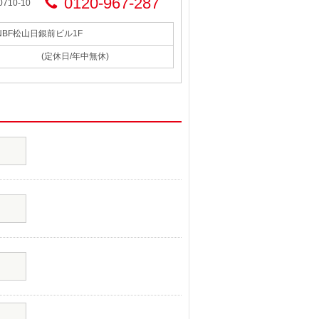
0120-967-287
710-10
 NBF松山日銀前ビル1F
(定休日/年中無休)