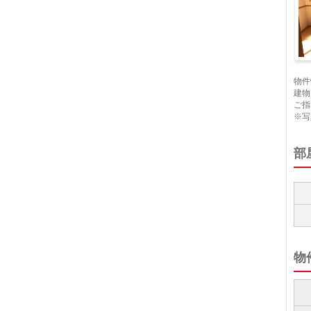
リ
物件
建物
ご指
※写
部
物