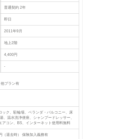
普通契約 2年
即日
2011年9月
地上2階
4,400円
-
)、他プラン有
トロック、駐輪場、ベランダ・バルコニー、床
給湯、温水洗浄便座、シャンプードレッサー、
、エアコン、BS、インターネット使用料無料
００円（退去時） 保険加入義務有