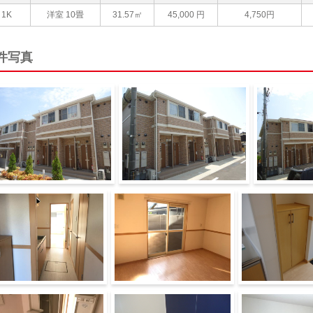
1K
洋室 10畳
31.57㎡
45,000
円
4,750円
件写真
観写真（昼）
外観写真（昼）
外観写真（昼
下
室内
下駄箱