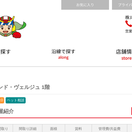
株
営業
ンド・ヴェルジュ 1階
0
ペット相談
屋紹介
間取り
間取り詳細
面積
賃料
管理費/共益費