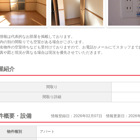
ビング
クローゼット
室内設備
情報は代表的なお部屋を掲載しております。
内の別の間取りでも空室がある場合がございます。
名物件の空室待ちなども受付けておりますので、お電話かメールにてスタッフまで
真や図と現況が異なる場合は現況を優先させていただきます。
屋紹介
間取り
間取り詳細
件概要・設備
情報登録日：2026年02月07日
情報更新日：2026年
物件種別
アパート