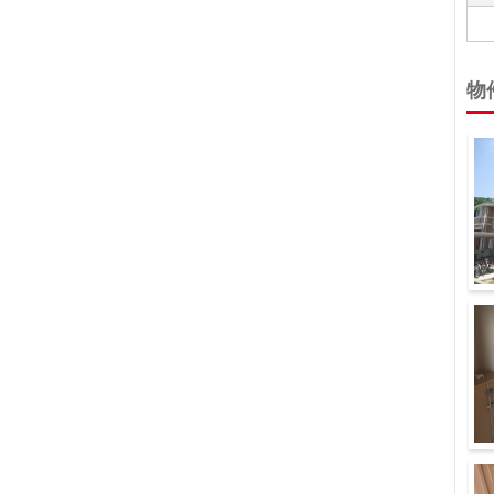
物
外
廊