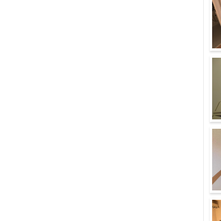
洗
シ
廊