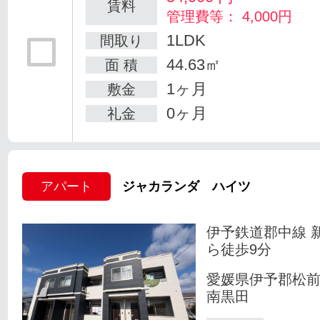
賃料
管理費等： 4,000円
1LDK
間取り
44.63㎡
面 積
1ヶ月
敷金
0ヶ月
礼金
アパート
ジャカランダ ハイツ
伊予鉄道郡中線 
ら徒歩9分
愛媛県伊予郡松
南黒田