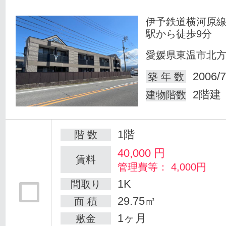
伊予鉄道横河原線
駅から徒歩9分
愛媛県東温市北
2006/7
築 年 数
2階建
建物階数
1階
階 数
40,000
円
賃料
管理費等： 4,000円
1K
間取り
29.75㎡
面 積
1ヶ月
敷金