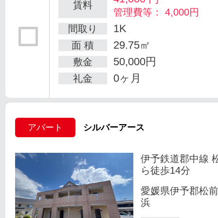
賃料
管理費等： 4,000円
1K
間取り
29.75㎡
面 積
50,000円
敷金
0ヶ月
礼金
アパート
シルバーアース
伊予鉄道郡中線 
ら徒歩14分
愛媛県伊予郡松
浜