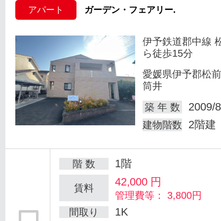
アパート
ガーデン・フェアリー.
伊予鉄道郡中線 
ら徒歩15分
愛媛県伊予郡松
筒井
2009/8
築 年 数
2階建
建物階数
1階
階 数
42,000
円
賃料
管理費等： 3,800円
1K
間取り