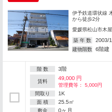
伊予鉄道環状線 
から徒歩2分
愛媛県松山市木
2003/1
築 年 数
6階建
建物階数
3階
階 数
49,000
円
賃料
管理費等： 5,000円
1K
間取り
25.5㎡
面 積
0ヶ月
敷金