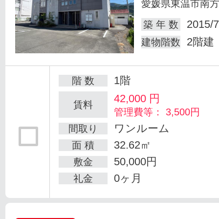
愛媛県東温市南
2015/7
築 年 数
2階建
建物階数
1階
階 数
42,000
円
賃料
管理費等： 3,500円
ワンルーム
間取り
32.62㎡
面 積
50,000円
敷金
0ヶ月
礼金