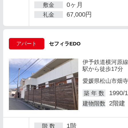
0ヶ月
敷金
67,000円
礼金
アパート
セフィラEDO
伊予鉄道横河原線
駅から徒歩17分
愛媛県松山市畑
1990/1
築 年 数
2階建
建物階数
1階
階 数