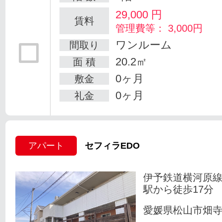
29,000
円
賃料
管理費等： 3,000円
ワンルーム
間取り
20.2㎡
面 積
0ヶ月
敷金
0ヶ月
礼金
アパート
セフィラEDO
伊予鉄道横河原線
駅から徒歩17分
愛媛県松山市畑