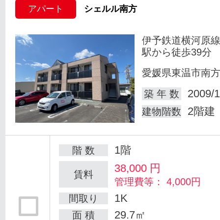
アパート
シェルル南方
伊予鉄道横河原線
駅から徒歩39分
愛媛県東温市南
2009/1
築 年 数
2階建
建物階数
1階
階 数
38,000
円
賃料
管理費等： 4,000円
1K
間取り
29.7㎡
面 積