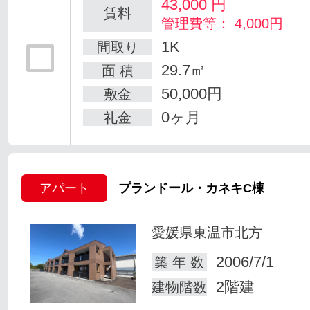
43,000
円
賃料
管理費等： 4,000円
1K
間取り
29.7㎡
面 積
50,000円
敷金
0ヶ月
礼金
アパート
プランドール・カネキC棟
愛媛県東温市北方
2006/7/1
築 年 数
2階建
建物階数