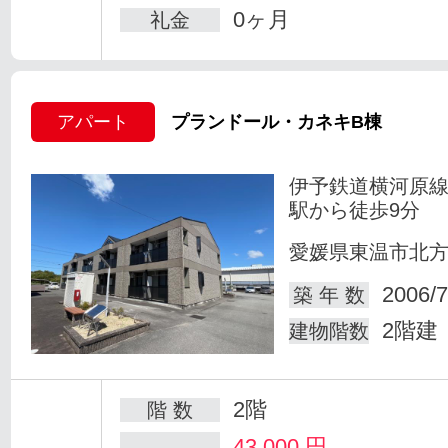
0ヶ月
礼金
アパート
プランドール・カネキB棟
伊予鉄道横河原線
駅から徒歩9分
愛媛県東温市北
2006/7
築 年 数
2階建
建物階数
2階
階 数
43,000
円