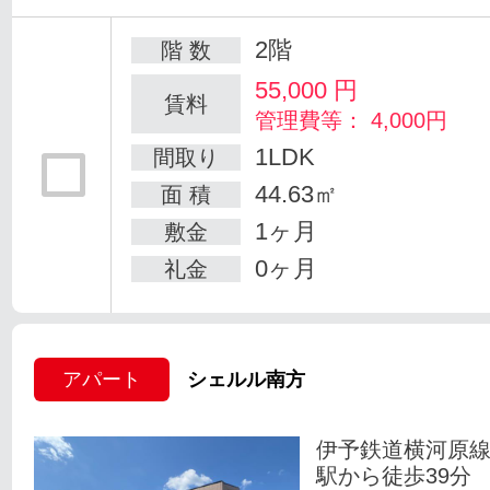
2階
階 数
55,000
円
賃料
管理費等： 4,000円
1LDK
間取り
44.63㎡
面 積
1ヶ月
敷金
0ヶ月
礼金
アパート
シェルル南方
伊予鉄道横河原線
駅から徒歩39分