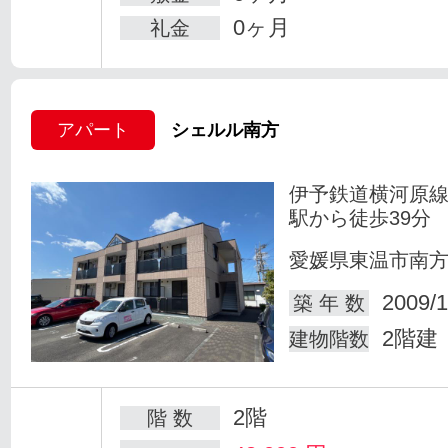
0ヶ月
礼金
アパート
シェルル南方
伊予鉄道横河原線
駅から徒歩39分
愛媛県東温市南
2009/1
築 年 数
2階建
建物階数
2階
階 数