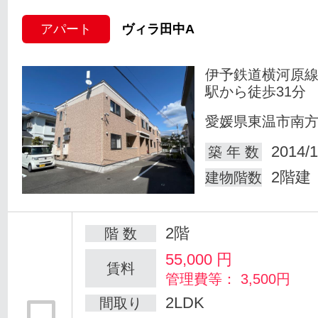
アパート
ヴィラ田中A
伊予鉄道横河原線
駅から徒歩31分
愛媛県東温市南
2014/1
築 年 数
2階建
建物階数
2階
階 数
55,000
円
賃料
管理費等： 3,500円
2LDK
間取り