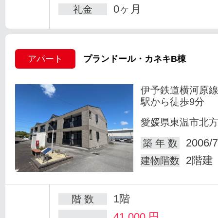
0ヶ月
礼金
アパート
プランドール・カネキB棟
伊予鉄道横河原線
駅から徒歩9分
愛媛県東温市北
2006/7
築 年 数
2階建
建物階数
1階
階 数
41,000
円