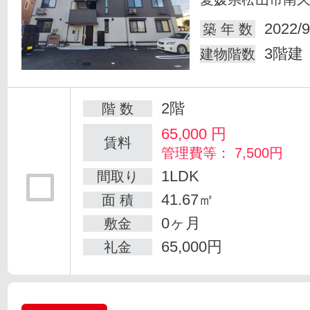
2022/9
築 年 数
3階建
建物階数
2階
階 数
65,000
円
賃料
管理費等： 7,500円
1LDK
間取り
41.67㎡
面 積
0ヶ月
敷金
65,000円
礼金