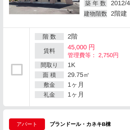
2012/4
築 年 数
2階建
建物階数
2階
階 数
45,000
円
賃料
管理費等： 2,750円
1K
間取り
29.75㎡
面 積
1ヶ月
敷金
1ヶ月
礼金
アパート
プランドール・カネキB棟