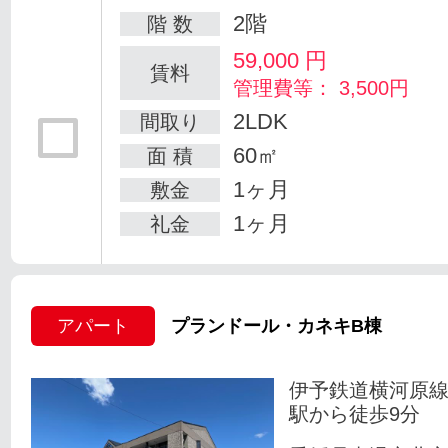
2階
階 数
59,000
円
賃料
管理費等： 3,500円
2LDK
間取り
60㎡
面 積
1ヶ月
敷金
1ヶ月
礼金
アパート
プランドール・カネキB棟
伊予鉄道横河原線
駅から徒歩9分