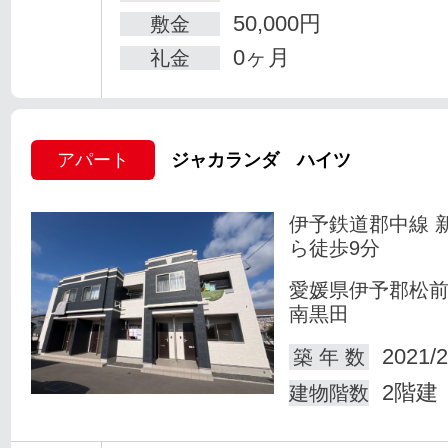
50,000円
敷金
0ヶ月
礼金
アパート
ジャカランダ ハイツ
伊予鉄道郡中線 
ら徒歩9分
愛媛県伊予郡松
南黒田
2021/2
築 年 数
2階建
建物階数