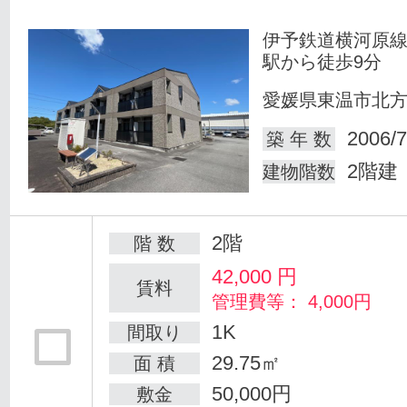
伊予鉄道横河原線
駅から徒歩9分
愛媛県東温市北
2006/7
築 年 数
2階建
建物階数
2階
階 数
42,000
円
賃料
管理費等： 4,000円
1K
間取り
29.75㎡
面 積
50,000円
敷金