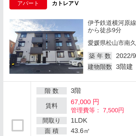
アパート
カトレアⅤ
伊予鉄道横河原線
から徒歩9分
愛媛県松山市南
2022/9
築 年 数
3階建
建物階数
3階
階 数
67,000
円
賃料
管理費等： 7,500円
1LDK
間取り
43.6㎡
面 積