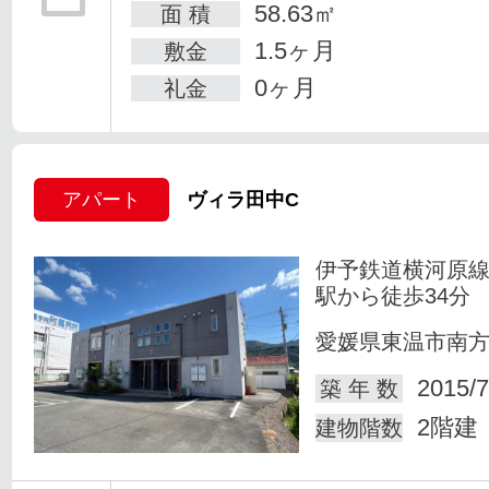
58.63㎡
面 積
1.5ヶ月
敷金
0ヶ月
礼金
アパート
ヴィラ田中C
伊予鉄道横河原線
駅から徒歩34分
愛媛県東温市南
2015/7
築 年 数
2階建
建物階数