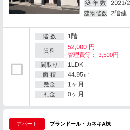
2021/2
築 年 数
2階建
建物階数
1階
階 数
52,000
円
賃料
管理費等： 3,500円
1LDK
間取り
44.95㎡
面 積
1ヶ月
敷金
0ヶ月
礼金
アパート
プランドール・カネキA棟