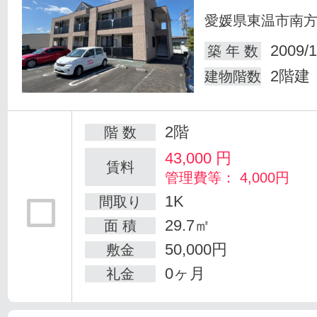
愛媛県東温市南
2009/1
築 年 数
2階建
建物階数
2階
階 数
43,000
円
賃料
管理費等： 4,000円
1K
間取り
29.7㎡
面 積
50,000円
敷金
0ヶ月
礼金