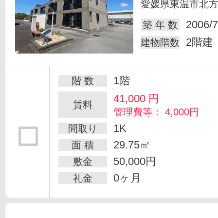
愛媛県東温市北
2006/7
築 年 数
2階建
建物階数
1階
階 数
41,000
円
賃料
管理費等： 4,000円
1K
間取り
29.75㎡
面 積
50,000円
敷金
0ヶ月
礼金