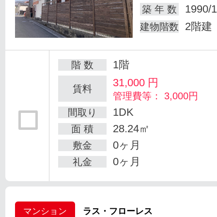
1990/1
築 年 数
2階建
建物階数
1階
階 数
31,000
円
賃料
管理費等： 3,000円
1DK
間取り
28.24㎡
面 積
0ヶ月
敷金
0ヶ月
礼金
マンション
ラス・フローレス