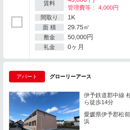
賃料
管理費等： 4,000円
1K
間取り
29.75㎡
面 積
50,000円
敷金
0ヶ月
礼金
アパート
グローリーアース
伊予鉄道郡中線 
ら徒歩14分
愛媛県伊予郡松
浜