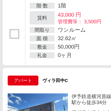
1階
階 数
43,000
円
賃料
管理費等： 3,500円
ワンルーム
間取り
32.62㎡
面 積
50,000円
敷金
0ヶ月
礼金
アパート
ヴィラ田中C
伊予鉄道横河原線
駅から徒歩34分