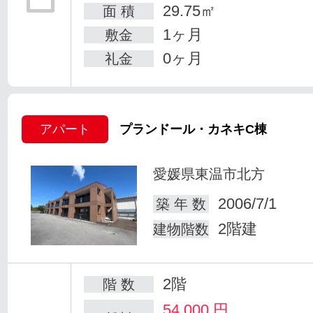
29.75㎡
面 積
1ヶ月
敷金
0ヶ月
礼金
アパート
プランドール・カネキC棟
愛媛県東温市北方
2006/7/1
築 年 数
2階建
建物階数
2階
階 数
54,000
円