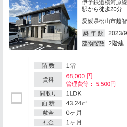
伊予鉄道横河原線
駅から徒歩20分
愛媛県松山市越
2023/9
築 年 数
2階建
建物階数
1階
階 数
68,000
円
賃料
管理費等： 5,500円
1LDK
間取り
43.24㎡
面 積
0ヶ月
敷金
1ヶ月
礼金