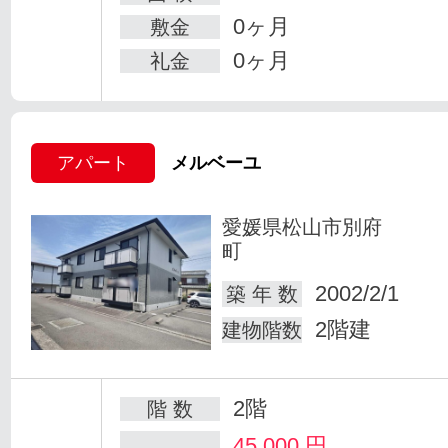
0ヶ月
敷金
0ヶ月
礼金
アパート
メルベーユ
愛媛県松山市別府
町
2002/2/1
築 年 数
2階建
建物階数
2階
階 数
45,000
円