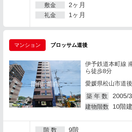
2ヶ月
敷金
1ヶ月
礼金
マンション
ブロッサム道後
伊予鉄道本町線 
ら徒歩8分
愛媛県松山市道
2005/3
築 年 数
10階
建物階数
9階
階 数