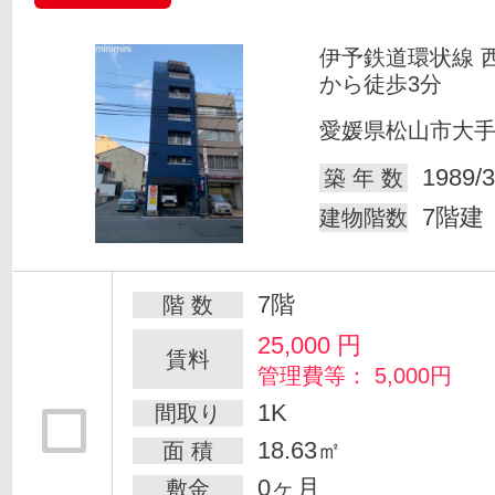
伊予鉄道環状線 
から徒歩3分
愛媛県松山市大
1989/3
築 年 数
7階建
建物階数
7階
階 数
25,000
円
賃料
管理費等： 5,000円
1K
間取り
18.63㎡
面 積
0ヶ月
敷金