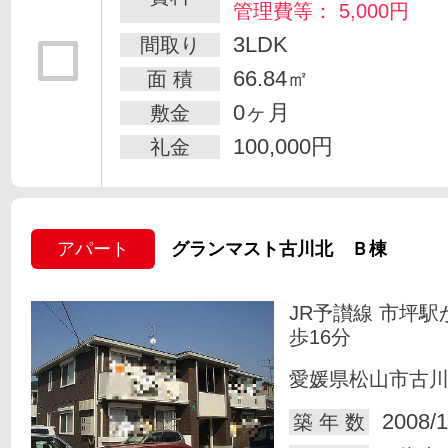
管理費等： 5,000円
3LDK
間取り
66.84㎡
面 積
0ヶ月
敷金
100,000円
礼金
アパート
グランマスト古川北 Ｂ棟
JR予讃線 市坪駅
歩16分
愛媛県松山市古
2008/1
築 年 数