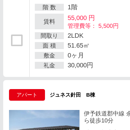
1階
階 数
55,000
円
賃料
管理費等： 5,500円
2LDK
間取り
51.65㎡
面 積
0ヶ月
敷金
30,000円
礼金
アパート
ジュネス針田 B棟
伊予鉄道郡中線 
ら徒歩10分