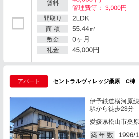
賃料
管理費等： 3,000円
2LDK
間取り
55.44㎡
面 積
0ヶ月
敷金
45,000円
礼金
アパート
セントラルヴィレッジ桑原 C棟
伊予鉄道横河原線
駅から徒歩23分
愛媛県松山市桑
1996/1
築 年 数