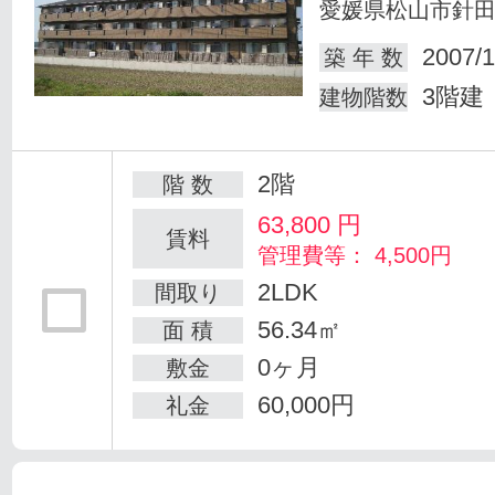
愛媛県松山市針
2007/1
築 年 数
3階建
建物階数
2階
階 数
63,800
円
賃料
管理費等： 4,500円
2LDK
間取り
56.34㎡
面 積
0ヶ月
敷金
60,000円
礼金