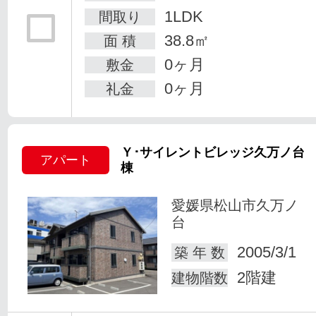
1LDK
間取り
38.8㎡
面 積
0ヶ月
敷金
0ヶ月
礼金
Ｙ･サイレントビレッジ久万ノ台 
アパート
棟
愛媛県松山市久万ノ
台
2005/3/1
築 年 数
2階建
建物階数