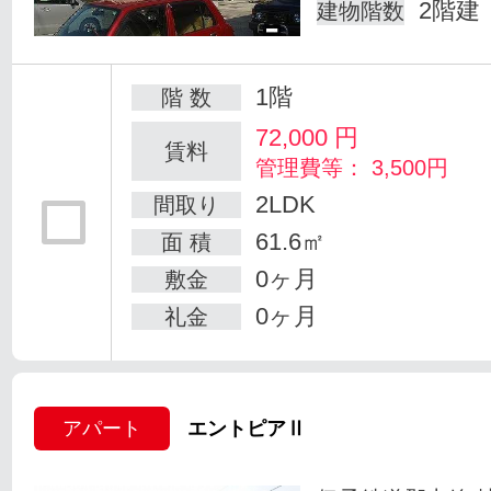
2階建
建物階数
1階
階 数
72,000
円
賃料
管理費等： 3,500円
2LDK
間取り
61.6㎡
面 積
0ヶ月
敷金
0ヶ月
礼金
アパート
エントピアⅡ