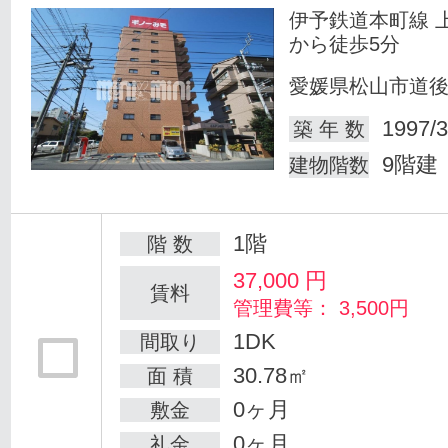
伊予鉄道本町線 
から徒歩5分
愛媛県松山市道
1997/3
築 年 数
9階建
建物階数
1階
階 数
37,000
円
賃料
管理費等： 3,500円
1DK
間取り
30.78㎡
面 積
0ヶ月
敷金
0ヶ月
礼金