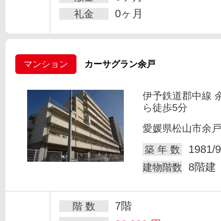
0ヶ月
礼金
マンション
カーサグラン余戸
伊予鉄道郡中線 
ら徒歩5分
愛媛県松山市余
1981/9
築 年 数
8階建
建物階数
7階
階 数