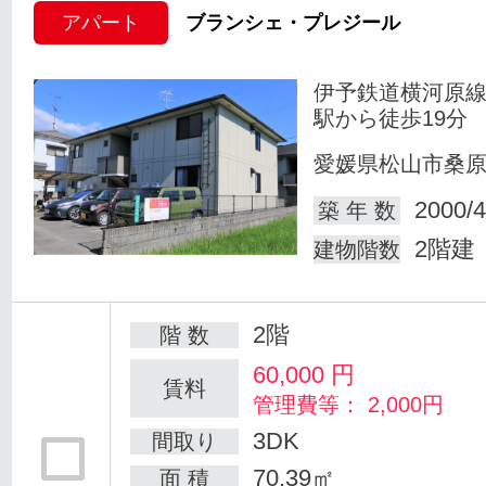
アパート
ブランシェ・プレジール
伊予鉄道横河原線
駅から徒歩19分
愛媛県松山市桑
2000/4
築 年 数
2階建
建物階数
2階
階 数
60,000
円
賃料
管理費等： 2,000円
3DK
間取り
70.39㎡
面 積