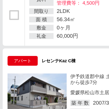
管理費等： 4,500円
2LDK
間取り
56.34㎡
面 積
0ヶ月
敷金
60,000円
礼金
アパート
レセンテKaz C棟
伊予鉄道郡中線 
から徒歩7分
愛媛県松山市土
2007/3
築 年 数