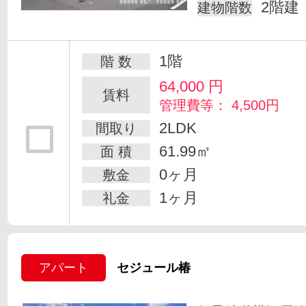
2階建
建物階数
1階
階 数
64,000
円
賃料
管理費等： 4,500円
2LDK
間取り
61.99㎡
面 積
0ヶ月
敷金
1ヶ月
礼金
アパート
セジュール椿