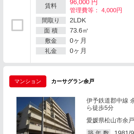
96,000
円
賃料
管理費等： 4,000円
2LDK
間取り
73.6㎡
面 積
0ヶ月
敷金
0ヶ月
礼金
マンション
カーサグラン余戸
伊予鉄道郡中線 
ら徒歩5分
愛媛県松山市余
1981/9
築 年 数