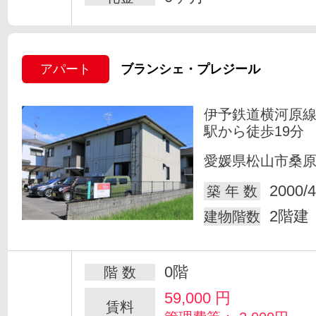
アパート
ブランシェ・プレジール
伊予鉄道横河原線
駅から徒歩19分
愛媛県松山市桑
2000/4
築 年 数
2階建
建物階数
0階
階 数
59,000
円
賃料