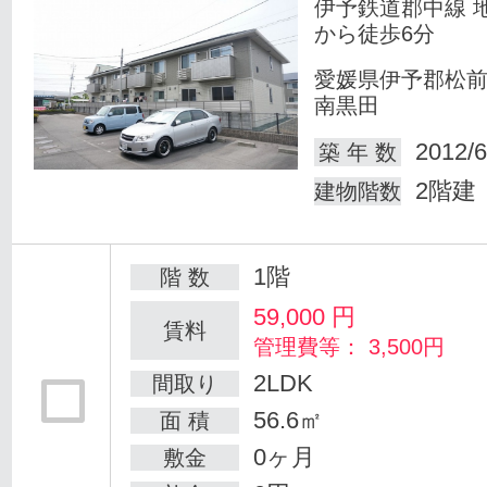
伊予鉄道郡中線 
から徒歩6分
愛媛県伊予郡松
南黒田
2012/6
築 年 数
2階建
建物階数
1階
階 数
59,000
円
賃料
管理費等： 3,500円
2LDK
間取り
56.6㎡
面 積
0ヶ月
敷金