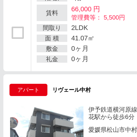
66,000
円
賃料
管理費等： 5,500円
2LDK
間取り
41.07㎡
面 積
0ヶ月
敷金
0ヶ月
礼金
アパート
リヴェール中村
伊予鉄道横河原線
花駅から徒歩6分
愛媛県松山市中