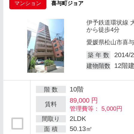
マンション
喜与町ジョア
伊予鉄道環状線 
から徒歩4分
愛媛県松山市喜
2014/2
築 年 数
12階
建物階数
10階
階 数
89,000
円
賃料
管理費等： 5,000円
2LDK
間取り
50.13㎡
面 積