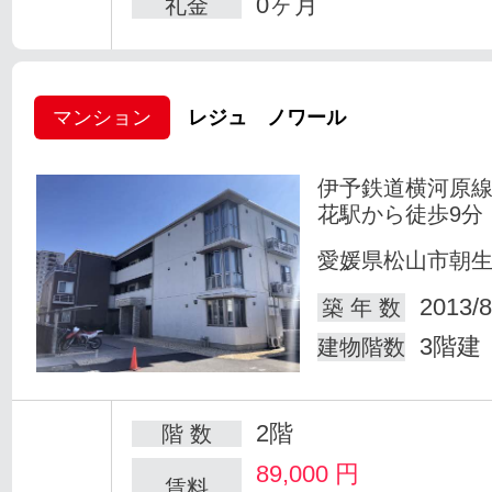
0ヶ月
礼金
マンション
レジュ ノワール
伊予鉄道横河原線
花駅から徒歩9分
愛媛県松山市朝
2013/8
築 年 数
3階建
建物階数
2階
階 数
89,000
円
賃料