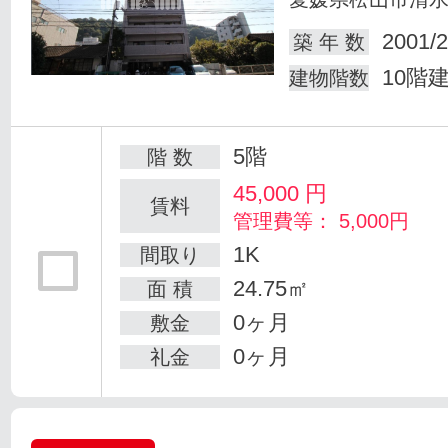
2001/2
築 年 数
10階
建物階数
5階
階 数
45,000
円
賃料
管理費等： 5,000円
1K
間取り
24.75㎡
面 積
0ヶ月
敷金
0ヶ月
礼金