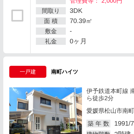
管理費等： 2,000円
3DK
間取り
70.39㎡
面 積
-
敷金
0ヶ月
礼金
一戸建
南町ハイツ
伊予鉄道本町線 
ら徒歩2分
愛媛県松山市南
1991/7
築 年 数