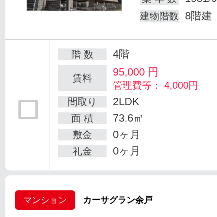
8階建
建物階数
4階
階 数
95,000
円
賃料
管理費等： 4,000円
2LDK
間取り
73.6㎡
面 積
0ヶ月
敷金
0ヶ月
礼金
マンション
カーサグラン余戸