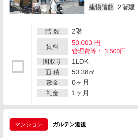
2階建
建物階数
2階
階 数
50,000
円
賃料
管理費等： 3,500円
1LDK
間取り
50.38㎡
面 積
0ヶ月
敷金
1ヶ月
礼金
マンション
ガルテン道後