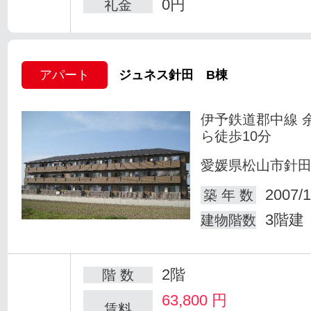
0円
礼金
アパート
ジュネス針田 B棟
伊予鉄道郡中線 
ら徒歩10分
愛媛県松山市針
2007/1
築 年 数
3階建
建物階数
2階
階 数
63,800
円
賃料