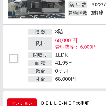
2022/7
築 年 数
3階建
建物階数
3階
階 数
68,000
円
賃料
管理費等： 6,000円
1LDK
間取り
41.95㎡
面 積
0ヶ月
敷金
68,000円
礼金
マンション
ＢＥＬＬＥ-ＮＥＴ大手町