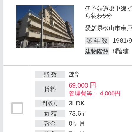
伊予鉄道郡中線 
ら徒歩5分
愛媛県松山市余
1981/9
築 年 数
8階建
建物階数
2階
階 数
69,000
円
賃料
管理費等： 4,000円
3LDK
間取り
73.6㎡
面 積
0ヶ月
敷金