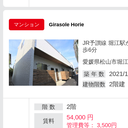
マンション
Girasole Horie
JR予讃線 堀江駅
歩6分
愛媛県松山市堀
2021/1
築 年 数
2階建
建物階数
2階
階 数
54,000
円
賃料
管理費等： 3,500円