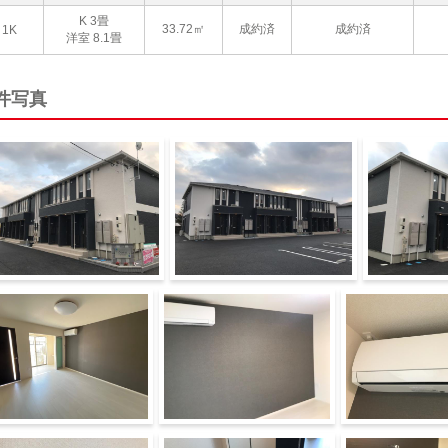
K 3畳
33.72㎡
成約済
成約済
1K
洋室 8.1畳
件写真
型タイプ
同型タイプ
同型タイプ
室（イメージ）
洋室（イメージ）
エアコン（イメー