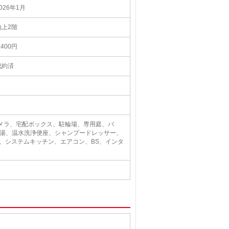
026年1月
地上2階
,400円
成約済
カメラ、宅配ボックス、駐輪場、専用庭、バ
給湯、温水洗浄便座、シャンプードレッサー、
ン)、システムキッチン、エアコン、BS、インタ