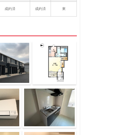
成約済
成約済
東
*
ジ）
キッチン（イメージ）