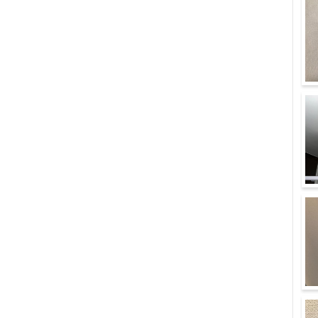
カ
ー
浴
洗