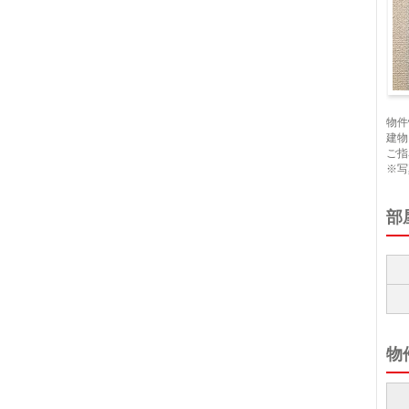
浴
物件
建物
ご指
※写
部
物