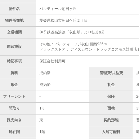
物件名
パルティール朝日ヶ丘
物件所在地
愛媛県松山市朝日ケ丘２丁目
交通機関
伊予鉄道高浜線「衣山駅」より徒歩9分
その他： パルティ・フジ衣山 距離936m
周辺施設
ドラッグストア： ディスカウントドラッグコスモス辻町店 距
特記事項
保証会社利用可
賃料
成約済
管理費/共益費
敷金
成約済
礼金
フリーレント
-
保険
2
間取り
1K
面積
3
採光向き
東
契約形態
所在階
1階
入居可能日