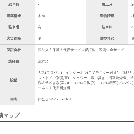
総戸数
-
竣工月
2
建築構造
木造
建物階建
駐車場
有
駐車料
4
火災保険
要
鍵交換代
保証会社
要加入 / 保証人代行サービス保証料・家賃集金サービ
諸経費
成約済
ガス(プロパン)、インターホン(ＴＶモニター付き)、防犯
ス・トイレ別(別室)、シャワー、追い焚き、浴室乾燥機、
設備
洗濯機置き場(室内)、コンロ口数(2)、コンロ種類(プロパ
ーネット使用料無料
備考
問合せNo.490673-103
隣マップ