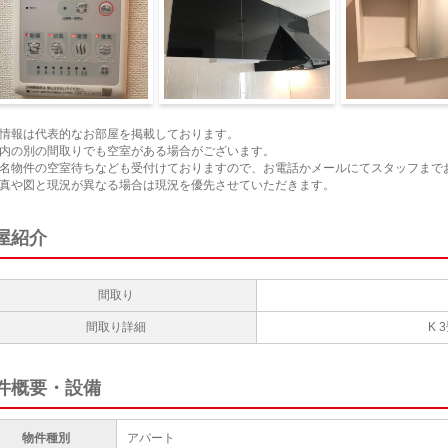
室乾燥機（イメージ）
キッチン（イメージ）
トイレ（イメージ
情報は代表的なお部屋を掲載しております。
内の別の間取りでも空室がある場合がございます。
名物件の空室待ちなども受付けておりますので、お電話かメールにてスタッフまで
真や図と現況が異なる場合は現況を優先させていただきます。
屋紹介
間取り
間取り詳細
K 
件概要・設備
物件種別
アパート