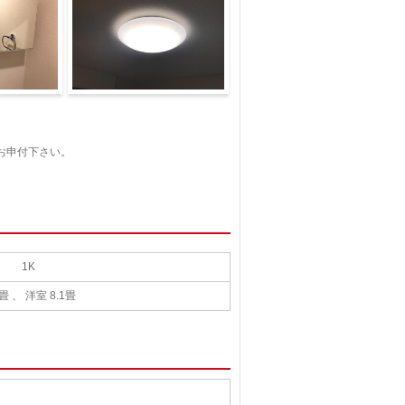
）
室内設備（イメージ）
お申付下さい。
1K
3畳 、 洋室 8.1畳