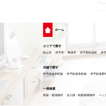
ホーム
エリアで探す
松山市
伊予市
東温市
伊予郡松前町
伊
沿線で探す
伊予鉄道本町線
伊予鉄道本町線
伊予鉄道郡
一発検索
新築・築浅物件
法人様・転勤者様物件
ペッ