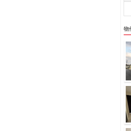
物
同
洋