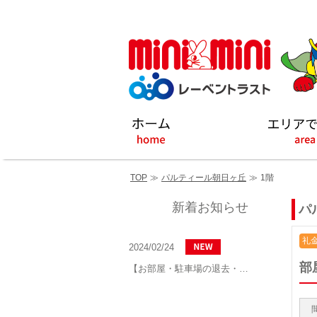
TOP
≫
パルティール朝日ヶ丘
≫
1階
新着お知らせ
パ
礼金
2024/02/24
部
【お部屋・駐車場の退去・解約通知方法】