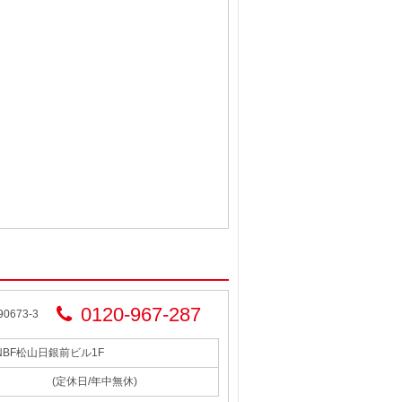
0120-967-287
673-3
 NBF松山日銀前ビル1F
(定休日/年中無休)