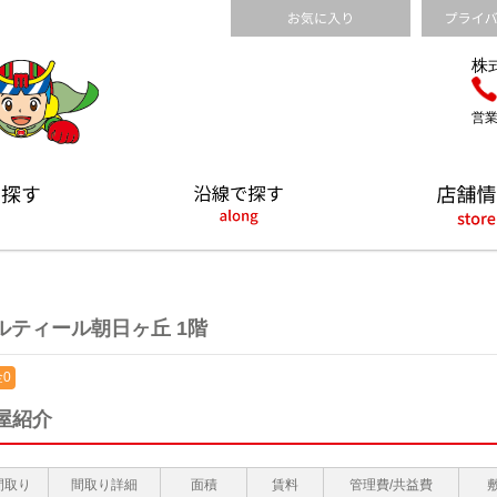
株
営業
ルティール朝日ヶ丘 1階
0
屋紹介
間取り
間取り詳細
面積
賃料
管理費/共益費