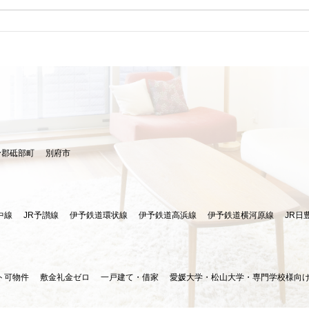
予郡砥部町
別府市
中線
JR予讃線
伊予鉄道環状線
伊予鉄道高浜線
伊予鉄道横河原線
JR日
ト可物件
敷金礼金ゼロ
一戸建て・借家
愛媛大学・松山大学・専門学校様向