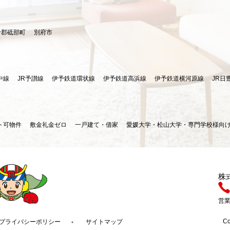
予郡砥部町
別府市
中線
JR予讃線
伊予鉄道環状線
伊予鉄道高浜線
伊予鉄道横河原線
JR日
ト可物件
敷金礼金ゼロ
一戸建て・借家
愛媛大学・松山大学・専門学校様向
株
営業
Co
プライバシーポリシー
サイトマップ