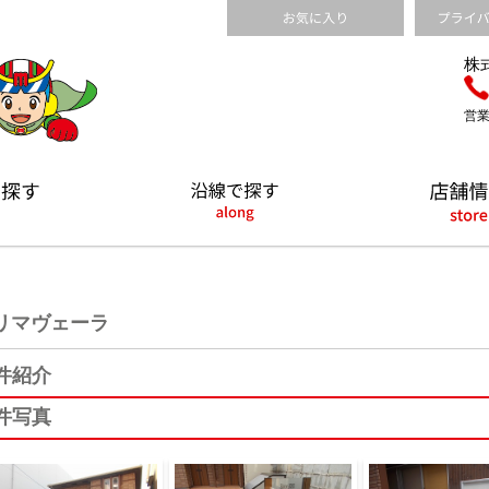
株
営業
リマヴェーラ
件紹介
件写真