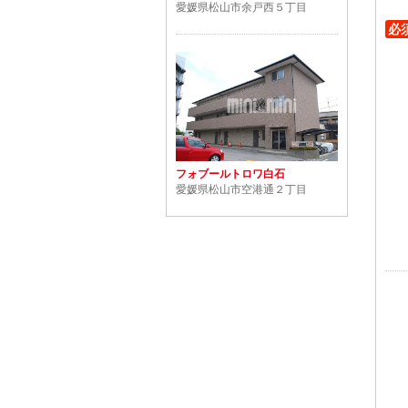
愛媛県松山市余戸西５丁目
必
フォブールトロワ白石
愛媛県松山市空港通２丁目