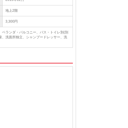
地上2階
3,300円
場、ベランダ・バルコニー、バス・トイレ別(別
座、洗面所独立、シャンプードレッサー、洗