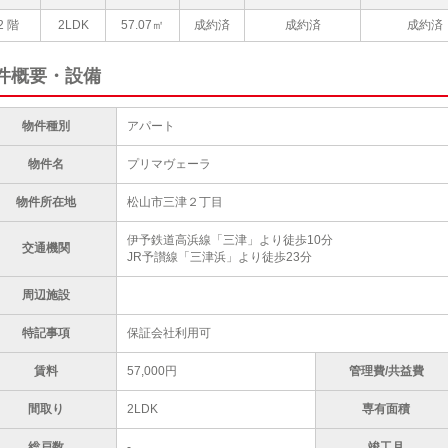
2 階
2LDK
57.07㎡
成約済
成約済
成約済
件概要・設備
物件種別
アパート
物件名
プリマヴェーラ
物件所在地
松山市三津２丁目
伊予鉄道高浜線「三津」より徒歩10分
交通機関
JR予讃線「三津浜」より徒歩23分
周辺施設
特記事項
保証会社利用可
賃料
57,000円
管理費/共益費
間取り
2LDK
専有面積
総戸数
-
竣工月