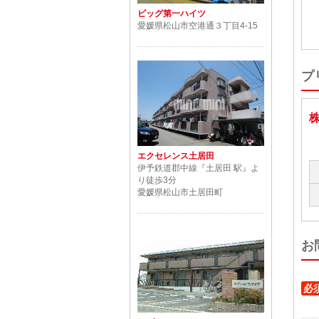
ビッグ第一ハイツ
愛媛県松山市空港通３丁目4-15
プ
エクセレンス土居田
伊予鉄道郡中線『土居田 駅』よ
り徒歩3分
愛媛県松山市土居田町
お
必