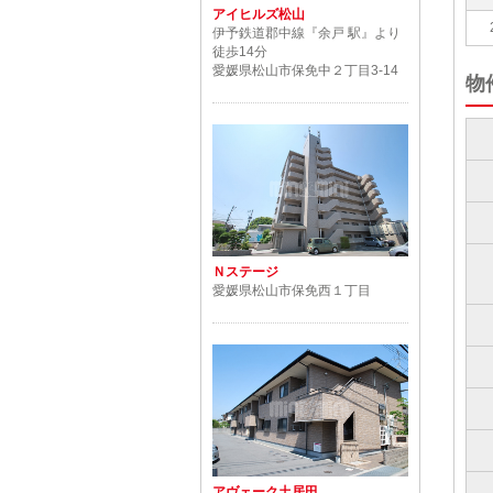
アイヒルズ松山
伊予鉄道郡中線『余戸 駅』より
徒歩14分
愛媛県松山市保免中２丁目3‐14
物
Ｎステージ
愛媛県松山市保免西１丁目
アヴェーク土居田