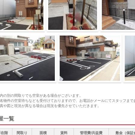
物外観
外観
外観
観
外観
外観
内の別の間取りでも空室がある場合がございます。
名物件の空室待ちなども受付けておりますので、お電話かメールにてスタッフまで
真や図と現況が異なる場合は現況を優先させていただきます。
屋一覧
所在階
間取り
面積
賃料
管理費/共益費
敷金（保証