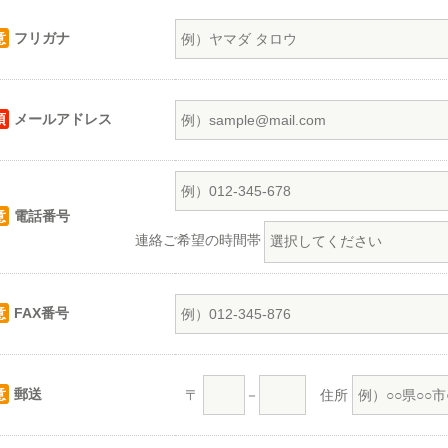
意
フリガナ
須
メールアドレス
意
電話番号
連絡ご希望の時間帯
意
FAX番号
意
郵送
〒
－
住所