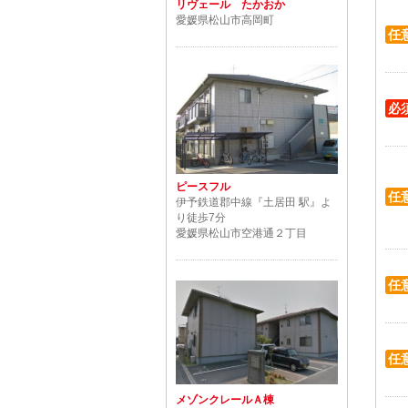
リヴェール たかおか
愛媛県松山市高岡町
任
必
ピースフル
任
伊予鉄道郡中線『土居田 駅』よ
り徒歩7分
愛媛県松山市空港通２丁目
任
任
メゾンクレールＡ棟