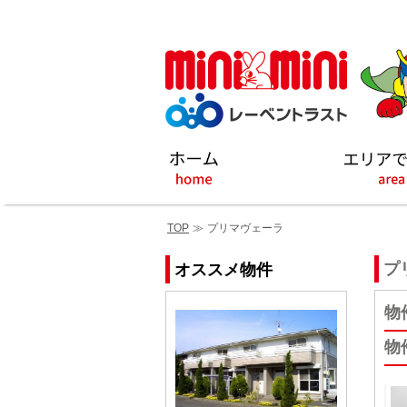
TOP
≫
プリマヴェーラ
プ
オススメ物件
物
物