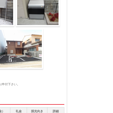
外観
お申付下さい。
金）
礼金
採光向き
詳細