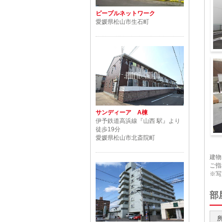
ピープルネットワーク
愛媛県松山市生石町
建
サンディーア A棟
伊予鉄道高浜線『山西 駅』より
徒歩19分
愛媛県松山市北斎院町
外
建物
ご指
※写
部