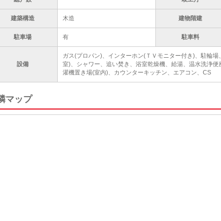
建築構造
木造
建物階建
駐車場
有
駐車料
ガス(プロパン)、インターホン(ＴＶモニター付き)、駐輪
設備
室)、シャワー、追い焚き、浴室乾燥機、給湯、温水洗浄便
濯機置き場(室内)、カウンターキッチン、エアコン、CS
隣マップ