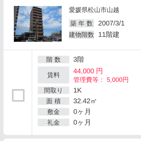
愛媛県松山市山越
2007/3/1
築 年 数
11階建
建物階数
3階
階 数
44,000
円
賃料
管理費等： 5,000円
1K
間取り
32.42㎡
面 積
0ヶ月
敷金
0ヶ月
礼金