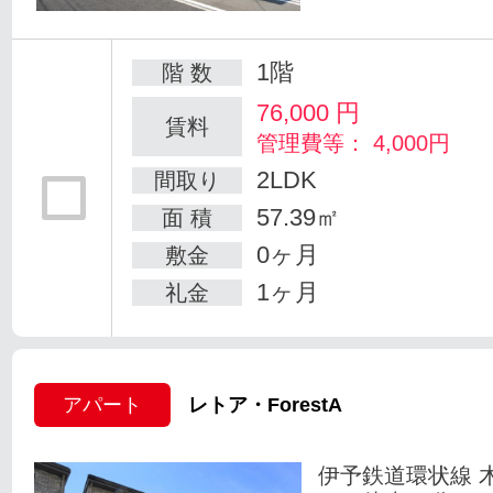
1階
階 数
76,000
円
賃料
管理費等： 4,000円
2LDK
間取り
57.39㎡
面 積
0ヶ月
敷金
1ヶ月
礼金
アパート
レトア・ForestA
伊予鉄道環状線 