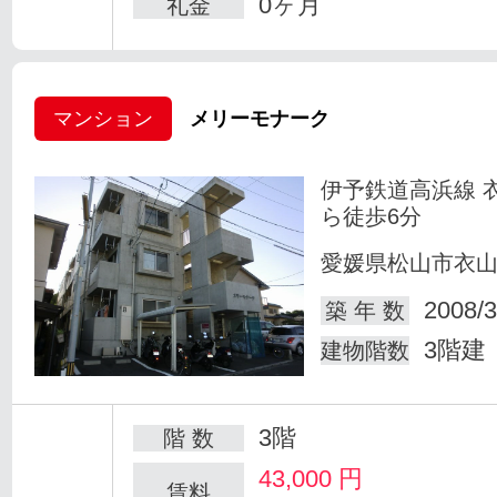
0ヶ月
礼金
マンション
メリーモナーク
伊予鉄道高浜線 
ら徒歩6分
愛媛県松山市衣
2008/3
築 年 数
3階建
建物階数
3階
階 数
43,000
円
賃料