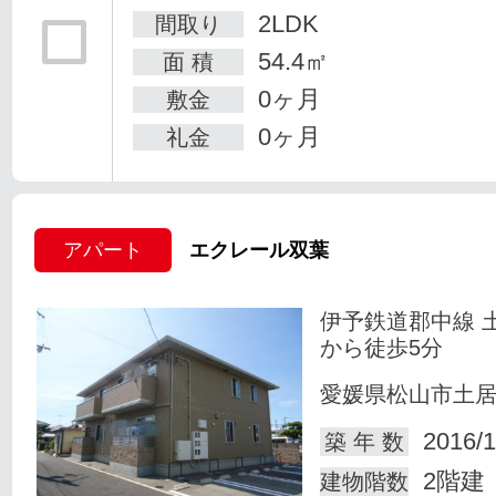
2LDK
間取り
54.4㎡
面 積
0ヶ月
敷金
0ヶ月
礼金
アパート
エクレール双葉
伊予鉄道郡中線 
から徒歩5分
愛媛県松山市土
2016/1
築 年 数
2階建
建物階数