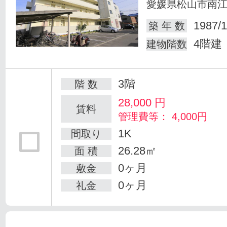
愛媛県松山市南
1987/1
築 年 数
4階建
建物階数
3階
階 数
28,000
円
賃料
管理費等： 4,000円
1K
間取り
26.28㎡
面 積
0ヶ月
敷金
0ヶ月
礼金