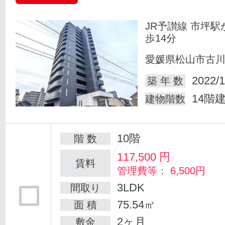
JR予讃線 市坪駅
歩14分
愛媛県松山市古
2022/1
築 年 数
14階
建物階数
10階
階 数
117,500
円
賃料
管理費等： 6,500円
3LDK
間取り
75.54㎡
面 積
2ヶ月
敷金