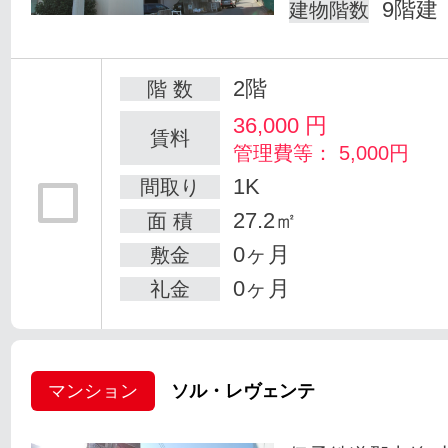
9階建
建物階数
2階
階 数
36,000
円
賃料
管理費等： 5,000円
1K
間取り
27.2㎡
面 積
0ヶ月
敷金
0ヶ月
礼金
マンション
ソル・レヴェンテ