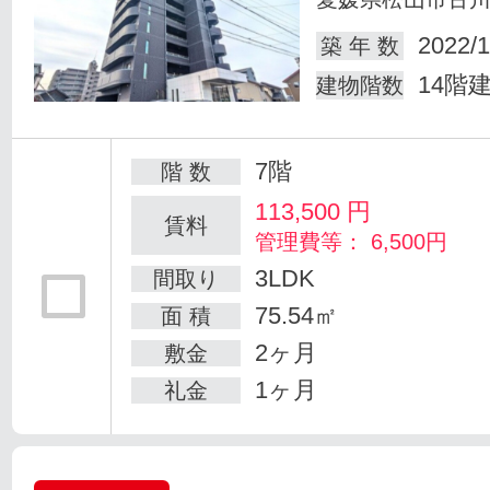
2022/1
築 年 数
14階
建物階数
7階
階 数
113,500
円
賃料
管理費等： 6,500円
3LDK
間取り
75.54㎡
面 積
2ヶ月
敷金
1ヶ月
礼金