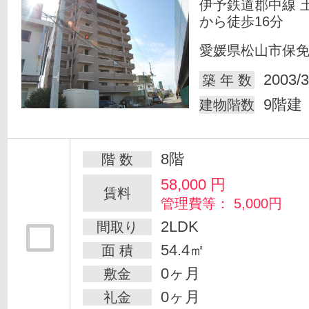
伊予鉄道郡中線 
から徒歩16分
愛媛県松山市保
2003/3
築 年 数
9階建
建物階数
8階
階 数
58,000
円
賃料
管理費等： 5,000円
2LDK
間取り
54.4㎡
面 積
0ヶ月
敷金
0ヶ月
礼金