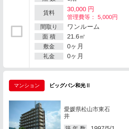
30,000
円
賃料
管理費等： 5,000円
ワンルーム
間取り
21.6㎡
面 積
0ヶ月
敷金
0ヶ月
礼金
マンション
ビッグバン和光Ⅱ
愛媛県松山市東石
井
1997/5/1
築 年 数