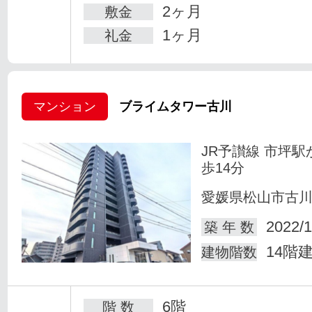
2ヶ月
敷金
1ヶ月
礼金
マンション
ブライムタワー古川
JR予讃線 市坪駅
歩14分
愛媛県松山市古
2022/1
築 年 数
14階
建物階数
6階
階 数