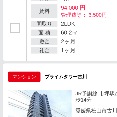
94,000
円
賃料
管理費等： 6,500円
2LDK
間取り
60.2㎡
面 積
2ヶ月
敷金
1ヶ月
礼金
マンション
ブライムタワー古川
JR予讃線 市坪駅
歩14分
愛媛県松山市古