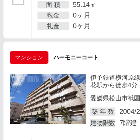
55.14㎡
面 積
0ヶ月
敷金
0ヶ月
礼金
マンション
ハーモニーコート
伊予鉄道横河原線
花駅から徒歩4分
愛媛県松山市祇
2004/2
築 年 数
7階建
建物階数