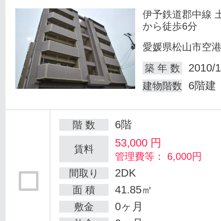
伊予鉄道郡中線 
から徒歩6分
愛媛県松山市空
2010/1
築 年 数
6階建
建物階数
6階
階 数
53,000
円
賃料
管理費等： 6,000円
2DK
間取り
41.85㎡
面 積
0ヶ月
敷金