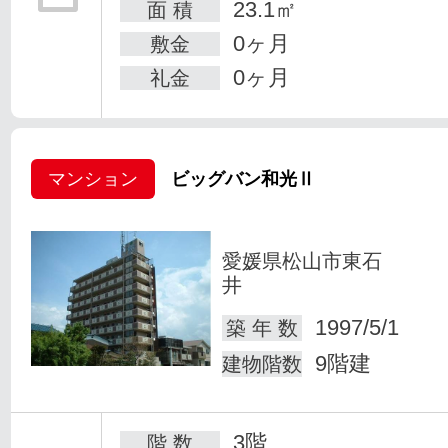
23.1㎡
面 積
0ヶ月
敷金
0ヶ月
礼金
マンション
ビッグバン和光Ⅱ
愛媛県松山市東石
井
1997/5/1
築 年 数
9階建
建物階数
3階
階 数