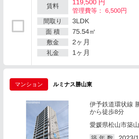
119,500
円
賃料
管理費等： 6,500円
3LDK
間取り
75.54㎡
面 積
2ヶ月
敷金
1ヶ月
礼金
マンション
ルミナス勝山東
伊予鉄道環状線 
から徒歩8分
愛媛県松山市築
2023/1
築 年 数