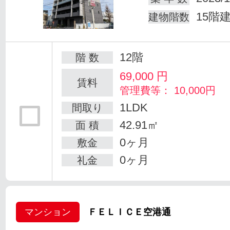
15階
建物階数
12階
階 数
69,000
円
賃料
管理費等： 10,000円
1LDK
間取り
42.91㎡
面 積
0ヶ月
敷金
0ヶ月
礼金
マンション
ＦＥＬＩＣＥ空港通