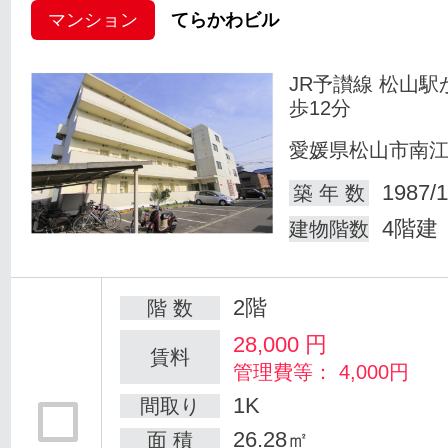
マンション
てらかわビル
JR予讃線 松山駅
歩12分
愛媛県松山市南
1987/1
築 年 数
4階建
建物階数
2階
階 数
28,000
円
賃料
管理費等： 4,000円
1K
間取り
26.28㎡
面 積