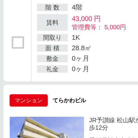
4階
階 数
43,000
円
賃料
管理費等： 5,000円
1K
間取り
28.8㎡
面 積
0ヶ月
敷金
0ヶ月
礼金
マンション
てらかわビル
JR予讃線 松山駅
歩12分