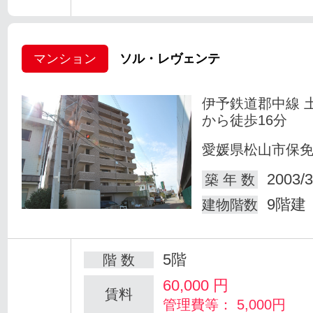
マンション
ソル・レヴェンテ
伊予鉄道郡中線 
から徒歩16分
愛媛県松山市保
2003/3
築 年 数
9階建
建物階数
5階
階 数
60,000
円
賃料
管理費等： 5,000円