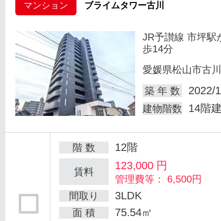
マンション
ブライムタワー古川
JR予讃線 市坪駅
歩14分
愛媛県松山市古
2022/1
築 年 数
14階
建物階数
12階
階 数
123,000
円
賃料
管理費等： 6,500円
3LDK
間取り
75.54㎡
面 積