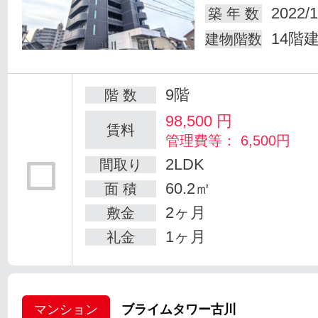
2022/1
築 年 数
14階
建物階数
9階
階 数
98,500
円
賃料
管理費等： 6,500円
2LDK
間取り
60.2㎡
面 積
2ヶ月
敷金
1ヶ月
礼金
マンション
ブライムタワー古川