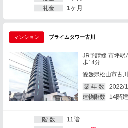
1ヶ月
礼金
マンション
ブライムタワー古川
JR予讃線 市坪駅
歩14分
愛媛県松山市古
2022/1
築 年 数
14階
建物階数
11階
階 数