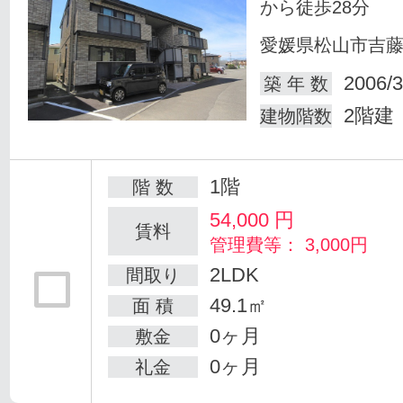
から徒歩28分
愛媛県松山市吉
2006/3
築 年 数
2階建
建物階数
1階
階 数
54,000
円
賃料
管理費等： 3,000円
2LDK
間取り
49.1㎡
面 積
0ヶ月
敷金
0ヶ月
礼金