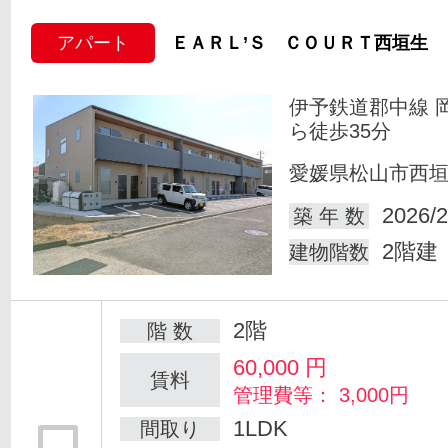
アパート
ＥＡＲＬ’Ｓ ＣＯＵＲＴ西垣生
伊予鉄道郡中線 
ら徒歩35分
愛媛県松山市西
2026/2
築 年 数
2階建
建物階数
2階
階 数
60,000
円
賃料
管理費等： 3,000円
1LDK
間取り