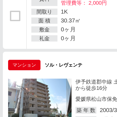
管理費等： 2,000円
1K
間取り
30.37㎡
面 積
0ヶ月
敷金
0ヶ月
礼金
マンション
ソル・レヴェンテ
伊予鉄道郡中線 
から徒歩16分
愛媛県松山市保
2003/3
築 年 数