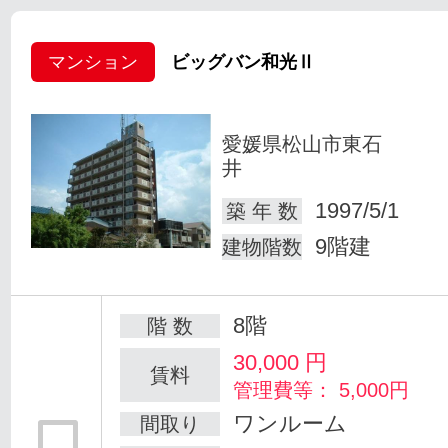
マンション
ビッグバン和光Ⅱ
愛媛県松山市東石
井
1997/5/1
築 年 数
9階建
建物階数
8階
階 数
30,000
円
賃料
管理費等： 5,000円
ワンルーム
間取り