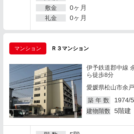
0ヶ月
敷金
0ヶ月
礼金
マンション
Ｒ３マンション
伊予鉄道郡中線 
ら徒歩8分
愛媛県松山市余
1974/5
築 年 数
5階建
建物階数